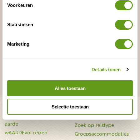
Voorkeuren
E-mailadres*
Waar ligt je interesse?
Nederland
Statistieken
Europa
Ver weg
Marketing
VERZENDEN
Details tonen
Onontdekte plekjes en leuke aanbiedingen voor
overnachtingen en vakanties in de natuur!
Alles toestaan
Bekijk ook
Selectie toestaan
Mooiste plekken op
Uitrusting
aarde
Zoek op reistype
wAARDEvol reizen
Groepsaccommodaties