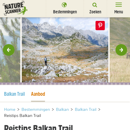
Ga
naar
Bestemmingen
Zoeken
Menu
content
Bestemmingen
Peaks of the Balkans
Overnachten
Activiteiten
rige
Vol
Natuurparken
Dieren
© Naturescanner Mischa
DEALS
SHOP
Huidige pagina
Huidige pagina
Balkan Trail
Aanbod
Nieuwsbrief
Uitgelicht
Partners
/
nl
fr
Home
>
Bestemmingen
>
Balkan
>
Balkan Trail
>
Reistips Balkan Trail
Reistips Balkan Trail