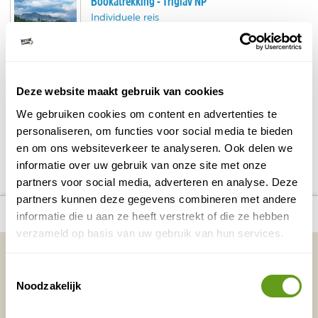
Bookatrekking - Triglav NP
Individuele reis
Diverse wandelreizen door Triglav NP.
Meerdaagse wandeltochten langs meren.
beklimming van Mount Triglav
Of
!
BEKIJK
Deze website maakt gebruik van cookies
We gebruiken cookies om content en advertenties te
personaliseren, om functies voor social media te bieden
DELEN OP FACEBOOK
DELEN OP X
DELEN VIA DE MAIL
DELEN OP PINTEREST
DELEN OP WH
Deel deze pagina!
en om ons websiteverkeer te analyseren. Ook delen we
informatie over uw gebruik van onze site met onze
partners voor social media, adverteren en analyse. Deze
partners kunnen deze gegevens combineren met andere
number_of_trips:
3
Bekijk alle reizen naar Balkan Trail
Bekijk kaart
informatie die u aan ze heeft verstrekt of die ze hebben
verzameld op basis van uw gebruik van hun services.
Vakantietips & Inspiratie?
Toestemmingsselectie
Voornaam
Achternaam
Noodzakelijk