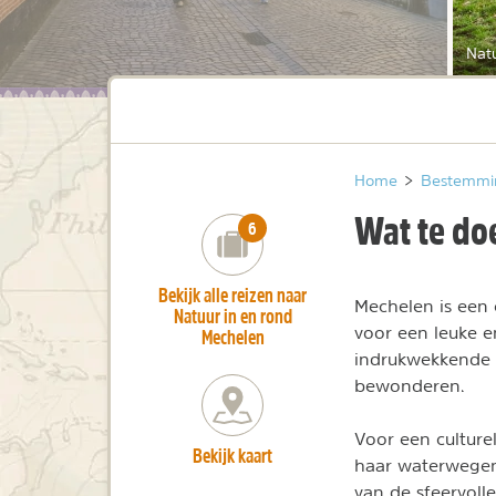
Natu
Home
>
Bestemmi
Wat te do
number_of_trips:
6
Bekijk alle reizen naar
Mechelen is een 
Natuur in en rond
voor een leuke e
Mechelen
indrukwekkende 
bewonderen.
Voor een culture
Bekijk kaart
haar waterwegen.
van de sfeervolle