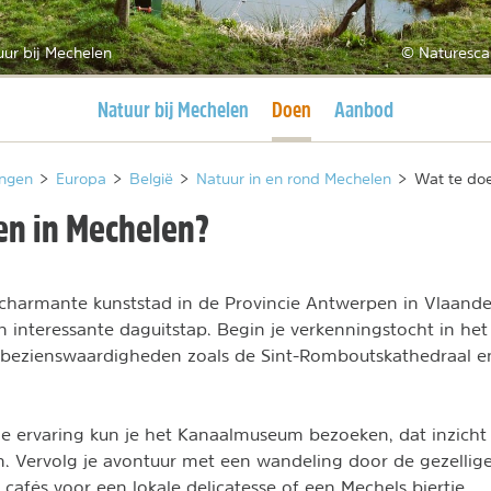
ur bij Mechelen
© Naturesca
Huidige pagina
Huidige pagina
Natuur bij Mechelen
Doen
Aanbod
ngen
>
Europa
>
België
>
Natuur in en rond Mechelen
>
Wat te doe
en in Mechelen?
charmante kunststad in de Provincie Antwerpen in Vlaande
n interessante daguitstap. Begin je verkenningstocht in het
bezienswaardigheden zoals de Sint-Romboutskathedraal en
le ervaring kun je het Kanaalmuseum bezoeken, dat inzicht 
 Vervolg je avontuur met een wandeling door de gezellige
 cafés voor een lokale delicatesse of een Mechels biertje.