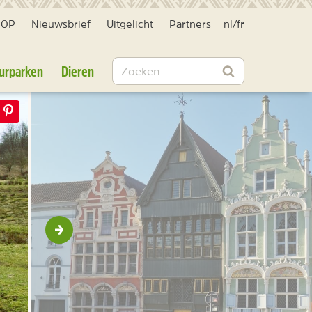
HOP
Nieuwsbrief
Uitgelicht
Partners
nl
/
fr
Zoeken
urparken
Dieren
Zoeken
Volgende