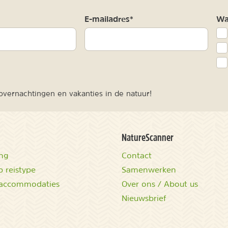
m
E-mailadres*
Waa
vernachtingen en vakanties in de natuur!
NatureScanner
ing
Contact
 reistype
Samenwerken
accommodaties
Over ons / About us
Nieuwsbrief