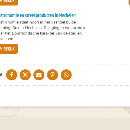
BEKIJK
stronomie en streekproducten in Mechelen
stronomie staat hoog in het vaandel bij de
aming. Ook in Mechelen. Dus gingen we op zoek
ar het Bourgondische karakter van de stad en
ven we...
BEKIJK
DELEN OP FACEBOOK
DELEN OP X
DELEN VIA DE MAIL
DELEN OP PINTEREST
DELEN OP WHATSAPP
!