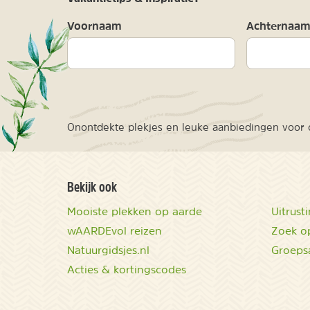
Voornaam
Achternaa
Onontdekte plekjes en leuke aanbiedingen voor o
Bekijk ook
Mooiste plekken op aarde
Uitrust
wAARDEvol reizen
Zoek op
Natuurgidsjes.nl
Groeps
Acties & kortingscodes