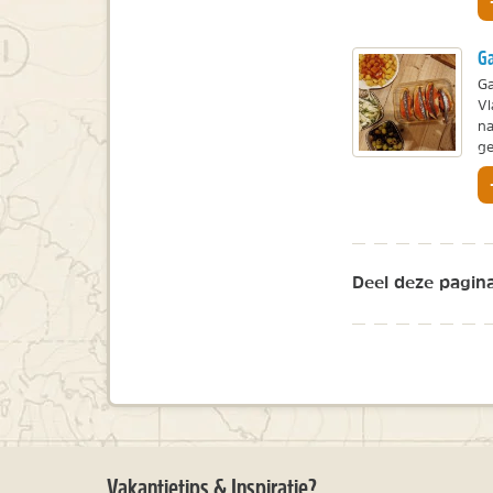
Ga
Ga
Vl
na
ge
Deel deze pagina
Vakantietips & Inspiratie?