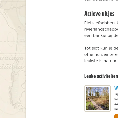
Actieve uitjes
Fietsliefhebbers
rivierlandschapp
een bankje bij d
Tot slot kun je d
of je nu geïnter
leukste is natuur
Leuke activiteite
Wa
Ti
wa
ee
la