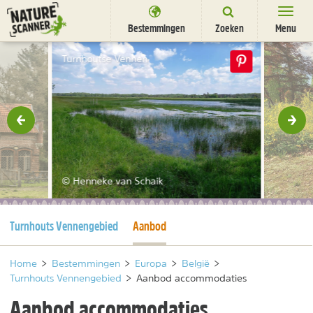
Ga
naar
Bestemmingen
Zoeken
Menu
content
Bestemmingen
Turnhoutse Vennen
Overnachten
Activiteiten
rige
Vol
Natuurparken
Dieren
© Henneke van Schaik
DEALS
SHOP
Huidige pagina
Huidige pagina
Turnhouts Vennengebied
Aanbod
Nieuwsbrief
Uitgelicht
Partners
/
nl
fr
Home
>
Bestemmingen
>
Europa
>
België
>
Turnhouts Vennengebied
>
Aanbod accommodaties
Aanbod accommodaties