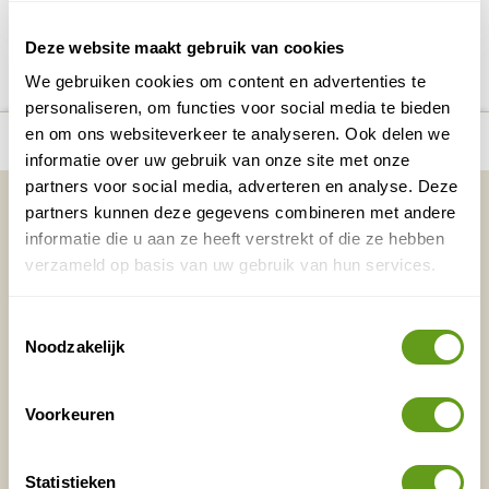
DELEN OP FACEBOOK
DELEN OP X
DELEN VIA DE MAIL
DELEN OP PINTEREST
DELEN OP WH
Deel deze pagina!
Deze website maakt gebruik van cookies
We gebruiken cookies om content en advertenties te
personaliseren, om functies voor social media te bieden
Bekijk alle reizen naar Turnhouts
Bekijk
number_of_trips:
2
en om ons websiteverkeer te analyseren. Ook delen we
Vennengebied
kaart
informatie over uw gebruik van onze site met onze
partners voor social media, adverteren en analyse. Deze
Vakantietips & Inspiratie?
partners kunnen deze gegevens combineren met andere
informatie die u aan ze heeft verstrekt of die ze hebben
Voornaam
Achternaam
verzameld op basis van uw gebruik van hun services.
Toestemmingsselectie
E-mailadres*
Waar ligt je interesse?
Noodzakelijk
Nederland
Europa
Voorkeuren
Ver weg
Statistieken