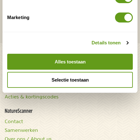
VERZENDEN
Marketing
Onontdekte plekjes en leuke aanbiedingen voor
overnachtingen en vakanties in de natuur!
Details tonen
Bekijk ook
Alles toestaan
Mooiste plekken op
Uitrusting
aarde
Zoek op reistype
wAARDEvol reizen
Selectie toestaan
Groepsaccommodaties
Natuurgidsjes.nl
Acties & kortingscodes
NatureScanner
Contact
Samenwerken
Over ons / About us