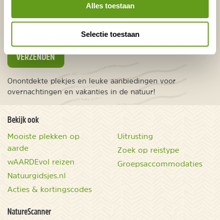
Europa
Alles toestaan
Ver weg
Selectie toestaan
VERZENDEN
Onontdekte plekjes en leuke aanbiedingen voor
overnachtingen en vakanties in de natuur!
Bekijk ook
Mooiste plekken op
Uitrusting
aarde
Zoek op reistype
wAARDEvol reizen
Groepsaccommodaties
Natuurgidsjes.nl
Acties & kortingscodes
NatureScanner