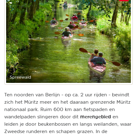
Spreewald
Ten noorden van Berlijn - op ca. 2 uur rijden - bevindt
zich het Müritz meer en het daaraan grenzende Müritz
nationaal park. Ruim 600 km aan fietspaden en
merengebied
wandelpaden slingeren door dit
en
leiden je door beukenbossen en langs weilanden, waar
Zweedse runderen en schapen grazen. In de