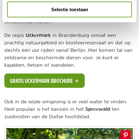
beoefenen; met een motorboot over de rivieren,
Selectie toestaan
kanoën op de zijwateren van de Havel en zeilen op de
schitterende meren.
Uckermark
De regio
in Brandenburg omvat een
prachtig natuurgebied en biosfeerreservaat en dat op
slechts één uur rijden vanaf Berlijn. Hier komen tal van
zeldzame en beschermde dieren voor. Je kunt er
kajakken, fietsen of wandelen.
GRATIS UCKERMARK BROCHURE
Ook in de wijde omgeving is er veel water te vinden.
Spreewald
Heel populair is het kanoën in het
ten
zuidoosten van de Duitse hoofdstad.