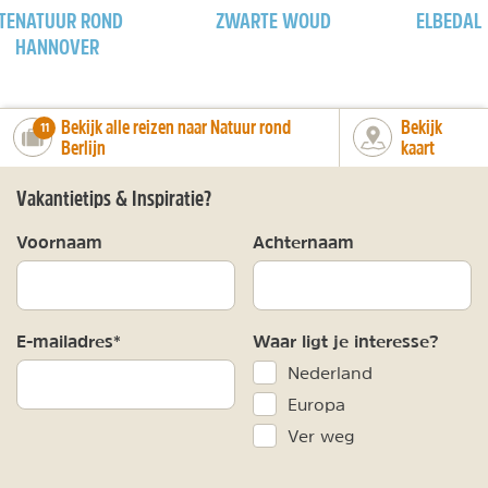
TE
NATUUR ROND
ZWARTE WOUD
ELBEDAL
HANNOVER
Bekijk alle reizen naar Natuur rond
Bekijk
number_of_trips:
11
Berlijn
kaart
Vakantietips & Inspiratie?
Voornaam
Achternaam
E-mailadres*
Waar ligt je interesse?
Nederland
Europa
Ver weg