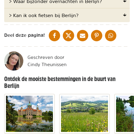
> Waar bijzonder overnachten in Berlijn?
> Kan ik ook fietsen bij Berlijn?
DELEN OP FACEBOOK
DELEN OP X
DELEN VIA DE MAIL
DELEN OP PINTEREST
DELEN OP WH
Deel deze pagina!
Geschreven door
Cindy Theunissen
Ontdek de mooiste bestemmingen in de buurt van
Berlijn