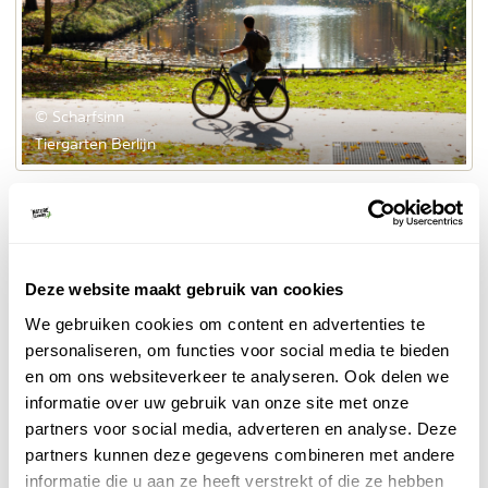
© Scharfsinn
Tiergarten Berlijn
De meeste fietspaden in de omgeving van Berlijn
liggen in autovrije straten, waardoor je rustig kunt
fietsen. In de stad zelf kan je langs diverse
Baja
hoogtepunten, zoals de Berlijnse Muur fietsen. Op
Deze website maakt gebruik van cookies
Bikes
vind je de verschillende soorten begeleide
We gebruiken cookies om content en advertenties te
fietstours in Berlijn. Ook aanbevolen is een fietsreis
personaliseren, om functies voor social media te bieden
buiten de stad, omdat je dan de mooie omgeving kan
en om ons websiteverkeer te analyseren. Ook delen we
ontdekken. Vanaf Berlijn kan je bijvoorbeeld fietsen
informatie over uw gebruik van onze site met onze
naar de Poolse grens, langs prachtige glasheldere
partners voor social media, adverteren en analyse. Deze
meren.
partners kunnen deze gegevens combineren met andere
informatie die u aan ze heeft verstrekt of die ze hebben