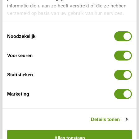
boottocht Diemelsee, Slot Bad Arolsen en een
informatie die u aan ze heeft verstrekt of die ze hebben
natuurtocht in Sauerland.
verzameld op basis van uw gebruik van hun services.
BEKIJK
Toestemmingsselectie
UplandParcs - Luxe boomvilla
Noodzakelijk
Individuele reis
De luxe vakantiewoningen voor 4 personen
Voorkeuren
bevinden zich in het mooie Sauerland. Kinderen
kunnen de hut verlaten via een glijbaan!
Statistieken
BEKIJK
Marketing
Voordeeluitjes - Sauerland Alpin Hotel
Individuele reis
Rothaargebergte
Luxe berghotel in het
.
Fijne all-in arrangementen.
Details tonen
Geniet van de spa na een dag hiken.
BEKIJK
Alles toestaan