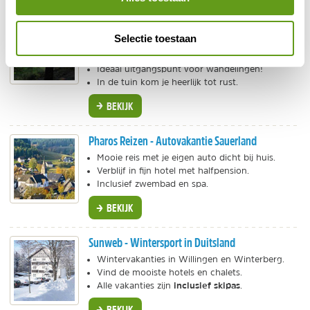
Haus Haase (tip!)
Selectie toestaan
Individuele reis
Huisje op de berg met veel groen.
Ideaal uitgangspunt voor wandelingen!
In de tuin kom je heerlijk tot rust.
BEKIJK
Pharos Reizen - Autovakantie Sauerland
Mooie reis met je eigen auto dicht bij huis.
Verblijf in fijn hotel met halfpension.
Inclusief zwembad en spa.
BEKIJK
Sunweb - Wintersport in Duitsland
Wintervakanties in Willingen en Winterberg.
Vind de mooiste hotels en chalets.
inclusief skipas
Alle vakanties zijn
.
BEKIJK