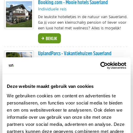
Booking.com - Mooie hotels Sauerland
Individuele reis
De leukste hotelletjes in de natuur van Sauerland.
Ga jij voor een kleinschalig pension of liever voor
een luxe hotel met wellness? Alles is mogelijk!
BEKIJK
UplandParcs - Vakantiehuizen Sauerland
Vakantiepark
Luxe en duurzame vakantiehuizen op een
splinternieuw park in Winterberg-Niedersfeld.
Geniet van de natuur in het mooie Sauerland.
Deze website maakt gebruik van cookies
BEKIJK
We gebruiken cookies om content en advertenties te
personaliseren, om functies voor social media te bieden
Oad - Busreis Sauerland
en om ons websiteverkeer te analyseren. Ook delen we
informatie over uw gebruik van onze site met onze
Groepsreis
partners voor social media, adverteren en analyse. Deze
Groepsreis langs de hoogtepunten: historisch
Münster, Dom in Paderborn, Teutoburgerwald,
partners kunnen deze gegevens combineren met andere