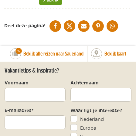
DELEN OP FACEBOOK
DELEN OP X
DELEN VIA DE MAIL
DELEN OP PINTEREST
DELEN OP WH
Deel deze pagina!
number_of_trips:
15
Bekijk alle reizen naar Sauerland
Bekijk kaart
Vakantietips & Inspiratie?
Voornaam
Achternaam
E-mailadres*
Waar ligt je interesse?
Nederland
Europa