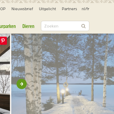
HOP
Nieuwsbrief
Uitgelicht
Partners
nl
/
fr
Zoeken
urparken
Dieren
Zoeken
Volgende