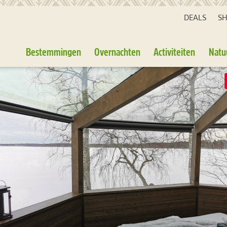
DEALS
S
Bestemmingen
Overnachten
Activiteiten
Natu