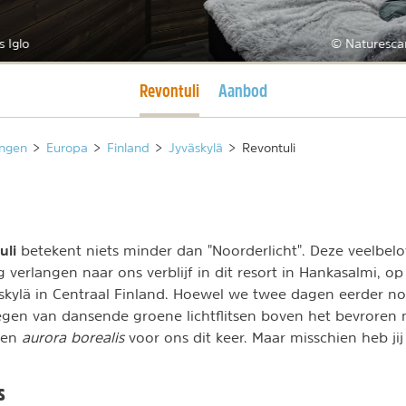
s Iglo
© Naturesca
Huidige pagina
Revontuli
Aanbod
ngen
>
Europa
>
Finland
>
Jyväskylä
>
Revontuli
uli
betekent niets minder dan "Noorderlicht". Deze veelbe
 verlangen naar ons verblijf in dit resort in Hankasalmi, o
skylä in Centraal Finland. Hoewel we twee dagen eerder no
gen van dansende groene lichtflitsen boven het bevroren 
een
aurora borealis
voor ons dit keer. Maar misschien heb jij
s