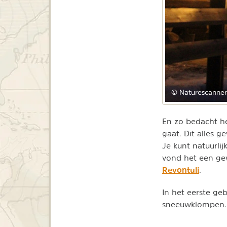
© Naturescanner
En zo bedacht he
gaat. Dit alles 
Je kunt natuurli
vond het een gew
Revontuli
.
In het eerste g
sneeuwklompen. 