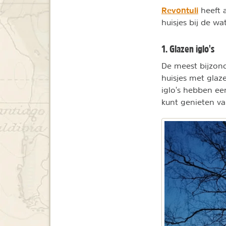
Revontuli
heeft a
huisjes bij de w
1. Glazen iglo's
De meest bijzon
huisjes met glaz
iglo's hebben ee
kunt genieten v