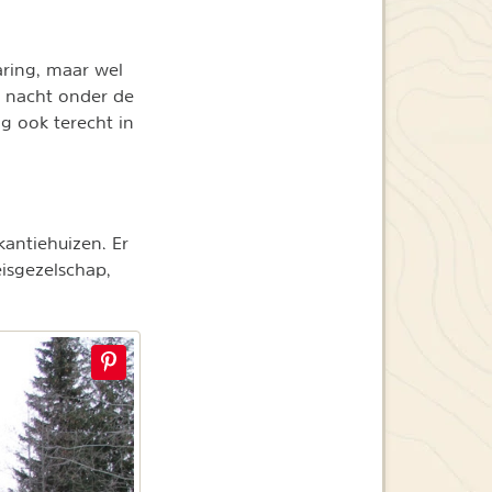
aring, maar wel
en nacht onder de
g ook terecht in
kantiehuizen. Er
eisgezelschap,