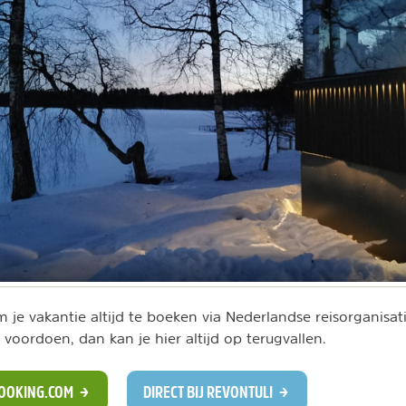
je vakantie altijd te boeken via Nederlandse reisorganisat
 voordoen, dan kan je hier altijd op terugvallen.
BOOKING.COM
DIRECT BIJ REVONTULI