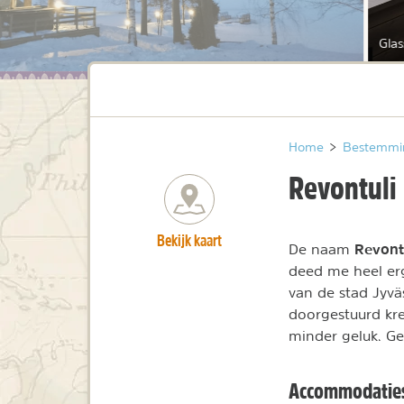
Glas
Home
>
Bestemmi
Revontuli
Bekijk kaart
Revont
De naam
deed me heel erg
van de stad Jyvä
doorgestuurd kre
minder geluk. G
Accommodatie