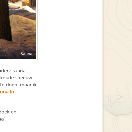
Sauna
andere sauna
e koude sneeuw.
 te doen, maar ik
una in
doek en
a".