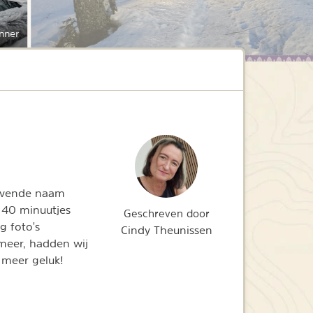
nner
lovende naam
p 40 minuutjes
Geschreven door
g foto's
Cindy Theunissen
meer, hadden wij
 meer geluk!