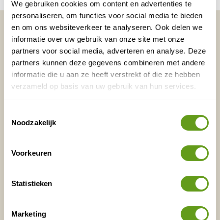
We gebruiken cookies om content en advertenties te
personaliseren, om functies voor social media te bieden
Vakantietips & Inspiratie?
en om ons websiteverkeer te analyseren. Ook delen we
informatie over uw gebruik van onze site met onze
Voornaam
Achternaam
partners voor social media, adverteren en analyse. Deze
partners kunnen deze gegevens combineren met andere
informatie die u aan ze heeft verstrekt of die ze hebben
verzameld op basis van uw gebruik van hun services.
E-mailadres*
Waar ligt je interesse?
Nederland
Toestemmingsselectie
Europa
Noodzakelijk
Ver weg
Voorkeuren
VERZENDEN
Statistieken
Onontdekte plekjes en leuke aanbiedingen voor
overnachtingen en vakanties in de natuur!
Marketing