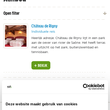
Open filter
Château de Rigny
Individuele reis
Heerlijk adresje. Château de Rigny ligt in een park
aan de oever van rivier de Saône. Het heeft terras
met uitzicht op het park, buitenzwembad en
tennisbaan.
BEKIJK
DELEN OP FACEBOOK
DELEN OP X
DELEN VIA DE MAIL
DELEN OP PINTEREST
DELEN OP WH
Deel deze pagina!
Deze website maakt gebruik van cookies
number_of_trips:
1
Bekijk alle reizen naar Haute-Saône
Bekijk kaart