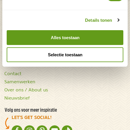
Bekijk ook
Mooiste plekken op
Uitrusting
Details tonen
aarde
Zoek op reistype
wAARDEvol reizen
Groepsaccommodaties
Alles toestaan
Natuurgidsjes.nl
Acties & kortingscodes
Selectie toestaan
NatureScanner
Contact
Samenwerken
Over ons / About us
Nieuwsbrief
Volg ons voor meer inspiratie
LET'S GET SOCIAL!