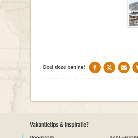
DELEN OP FACEBOOK
DELEN OP X
DELEN V
Deel deze pagina!
Vakantietips & Inspiratie?
Voornaam
Achternaa