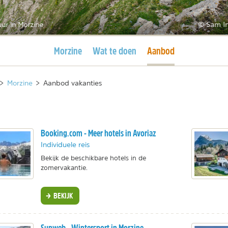
ur in Morzine
© Sam In
Huidige pagina
Huidige pagina
Morzine
Wat te doen
Aanbod
>
Morzine
>
Aanbod vakanties
Booking.com - Meer hotels in Avoriaz
Individuele reis
Bekijk de beschikbare hotels in de
zomervakantie.
BEKIJK
Sunweb - Wintersport in Morzine