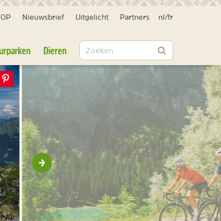
HOP
Nieuwsbrief
Uitgelicht
Partners
nl
/
fr
Zoeken
urparken
Dieren
Zoeken
Volgende