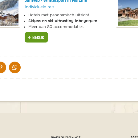
Individuele reis
Hotels met panoramisch uitzicht.
Skipas en ski-uitrusting inbegrepen
.
Meer dan 80 accommodaties.
BEKIJK
IA DE MAIL
DELEN OP PINTEREST
DELEN OP WHATSAPP
m
E-mailadres*
Waa