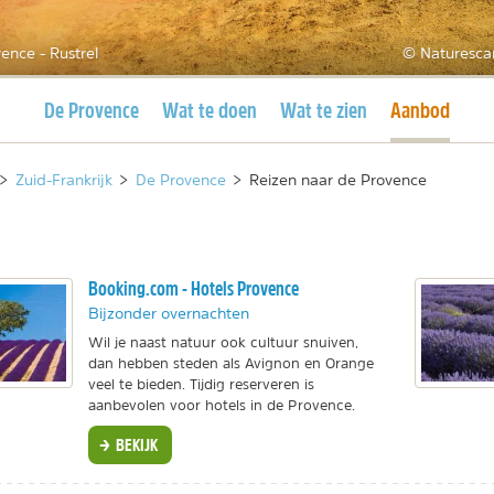
ence - Rustrel
© Naturesca
Huidige pagina
Huidige pagi
De Provence
Wat te doen
Wat te zien
Aanbod
>
Zuid-Frankrijk
>
De Provence
>
Reizen naar de Provence
Booking.com - Hotels Provence
Bijzonder overnachten
Wil je naast natuur ook cultuur snuiven,
dan hebben steden als Avignon en Orange
veel te bieden. Tijdig reserveren is
aanbevolen voor hotels in de Provence.
BEKIJK