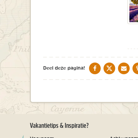
DELEN OP FACEBOOK
DELEN OP X
DELEN V
Deel deze pagina!
Vakantietips & Inspiratie?