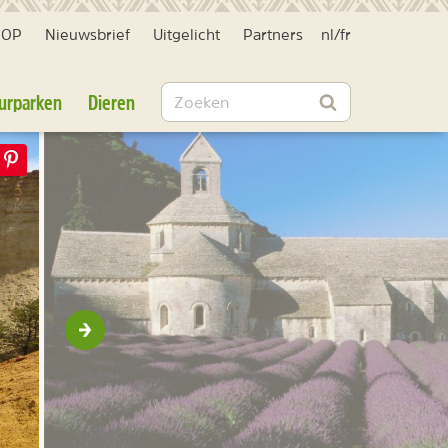
HOP
Nieuwsbrief
Uitgelicht
Partners
nl
/
fr
Zoeken
urparken
Dieren
Zoeken
Volgende