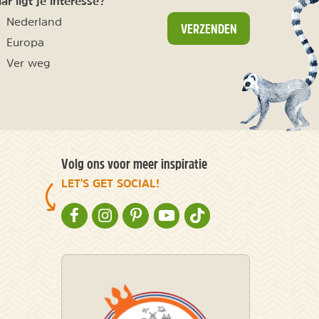
r ligt je interesse?
Nederland
VERZENDEN
Europa
Ver weg
Volg ons voor meer inspiratie
LET'S GET SOCIAL!
NATURESCANNER OP FACEBOOK
NATURESCANNER OP INSTAGRAM
NATURESCANNER OP PINTEREST
NATURESCANNER OP YOUTUBE
NATURESCANNER OP TIKT