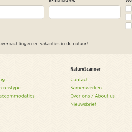
m
E-mailadres*
Waa
vernachtingen en vakanties in de natuur!
NatureScanner
ing
Contact
 reistype
Samenwerken
accommodaties
Over ons / About us
Nieuwsbrief