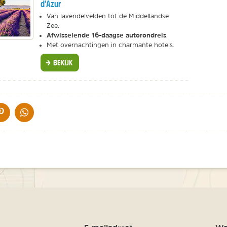
d’Azur
Van lavendelvelden tot de Middellandse
Zee.
Afwisselende 16-daagse autorondreis
.
Met overnachtingen in charmante hotels.
BEKIJK
IA DE MAIL
DELEN OP PINTEREST
DELEN OP WHATSAPP