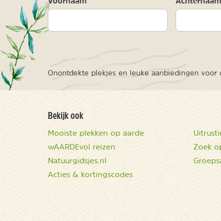
Voornaam
Achternaa
Onontdekte plekjes en leuke aanbiedingen voor o
Bekijk ook
Mooiste plekken op aarde
Uitrust
wAARDEvol reizen
Zoek op
Natuurgidsjes.nl
Groeps
Acties & kortingscodes