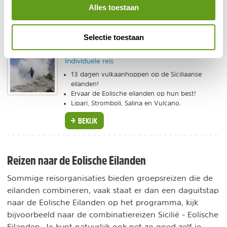
een vakantie op Sicilië. Sicilië is een bijzonder
Alles toestaan
gevarieerd eiland en het is zeer indrukwekkend om de
Etna met eigen ogen te aanschouwen.
Selectie toestaan
Riksja Travel - Eolische eilanden
Individuele reis
13 dagen vulkaanhoppen op de Siciliaanse
eilanden!
Ervaar de Eolische eilanden op hun best!
Lipari, Stromboli, Salina en Vulcano.
BEKIJK
Reizen naar de Eolische Eilanden
Sommige reisorganisaties bieden groepsreizen die de
eilanden combineren, vaak staat er dan een daguitstap
naar de Eolische Eilanden op het programma, kijk
bijvoorbeeld naar de combinatiereizen Sicilië - Eolische
Eilanden. Je kunt natuurlijk ook net zo goed zelf je