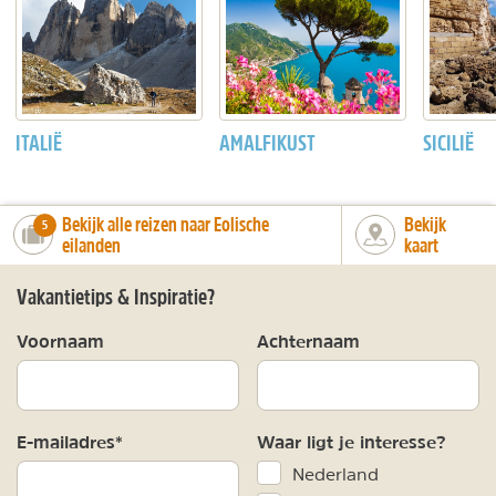
ITALIË
AMALFIKUST
SICILIË
Bekijk alle reizen naar Eolische
Bekijk
number_of_trips:
5
eilanden
kaart
Vakantietips & Inspiratie?
Voornaam
Achternaam
E-mailadres*
Waar ligt je interesse?
Nederland