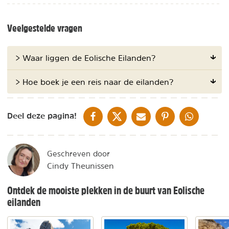
Veelgestelde vragen
> Waar liggen de Eolische Eilanden?
> Hoe boek je een reis naar de eilanden?
DELEN OP FACEBOOK
DELEN OP X
DELEN VIA DE MAIL
DELEN OP PINTEREST
DELEN OP WH
Deel deze pagina!
Geschreven door
Cindy Theunissen
Ontdek de mooiste plekken in de buurt van Eolische
eilanden