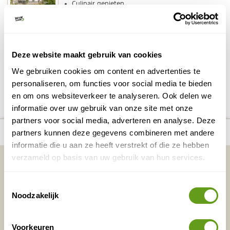
Culinair genieten
Wellness en natuur
Veel wandelpaden in de buurt
BEKIJK
Deze website maakt gebruik van cookies
We gebruiken cookies om content en advertenties te
DELEN OP FACEBOOK
DELEN OP X
DELEN VIA DE MAIL
DELEN OP PINTEREST
DELEN OP WH
personaliseren, om functies voor social media te bieden
Deel deze pagina!
en om ons websiteverkeer te analyseren. Ook delen we
informatie over uw gebruik van onze site met onze
partners voor social media, adverteren en analyse. Deze
number_of_trips:
3
Bekijk alle reizen naar Vianden
Bekijk kaart
partners kunnen deze gegevens combineren met andere
informatie die u aan ze heeft verstrekt of die ze hebben
verzameld op basis van uw gebruik van hun services.
Vakantietips & Inspiratie?
Voornaam
Achternaam
Toestemmingsselectie
Noodzakelijk
E-mailadres*
Waar ligt je interesse?
Voorkeuren