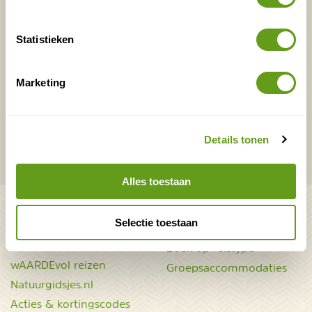
Nederland
Europa
Statistieken
Ver weg
Marketing
VERZENDEN
Details tonen
Onontdekte plekjes en leuke aanbiedingen voor
overnachtingen en vakanties in de natuur!
Alles toestaan
Bekijk ook
Selectie toestaan
Mooiste plekken op
Uitrusting
aarde
Zoek op reistype
wAARDEvol reizen
Groepsaccommodaties
Natuurgidsjes.nl
Acties & kortingscodes