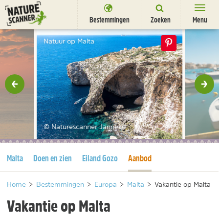
Ga
naar
Bestemmingen
Zoeken
Menu
content
Bestemmingen
Natuur op Malta
Overnachten
Activiteiten
rige
Vol
Natuurparken
Dieren
© Naturescanner Janneke
DEALS
SHOP
Huidige pagina
Huidige pagina
Malta
Doen en zien
Eiland Gozo
Aanbod
Nieuwsbrief
Uitgelicht
Partners
/
nl
fr
Home
>
Bestemmingen
>
Europa
>
Malta
>
Vakantie op Malta
Vakantie op Malta