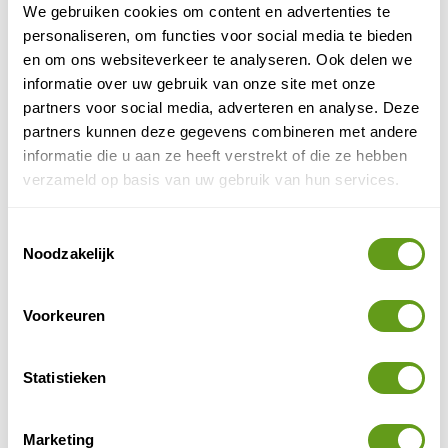
We gebruiken cookies om content en advertenties te
Gelegen op prachtige plekken!
Voor ieder wat wils.
personaliseren, om functies voor social media te bieden
en om ons websiteverkeer te analyseren. Ook delen we
BEKIJK
informatie over uw gebruik van onze site met onze
partners voor social media, adverteren en analyse. Deze
Bookatrekking - Gozo Coastal Trail
partners kunnen deze gegevens combineren met andere
Individuele reis
informatie die u aan ze heeft verstrekt of die ze hebben
Wandel heel Gozo rond in een week.
verzameld op basis van uw gebruik van hun services.
gemiddelde moeilijkheid
Wandelreis van
.
Incl. accommodaties en trekking-app.
Toestemmingsselectie
BEKIJK
Noodzakelijk
Omio - Boek al jouw vervoer in één keer!
Boek trein, bus, veerboot, vlucht en transfers.
Voorkeuren
Bij Omio zie je alle vervoerders.
Vergelijk prijzen en boek meteen!
Statistieken
BEKIJK
Omio - Plan je treinreis in Europa
Marketing