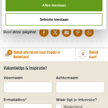
Alles toestaan
BEKIJK
Selectie toestaan
DELEN OP FACEBOOK
DELEN OP X
DELEN VIA DE MAIL
DELEN OP PINTEREST
DELEN OP WH
Deel deze pagina!
Bekijk alle reizen naar Vogels in
Bekijk
number_of_trips:
10
Nederland
kaart
Vakantietips & Inspiratie?
Voornaam
Achternaam
E-mailadres*
Waar ligt je interesse?
Nederland