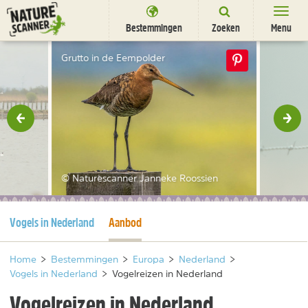
Ga
naar
Bestemmingen
Zoeken
Menu
content
Bestemmingen
Grutto in de Eempolder
Overnachten
Activiteiten
rige
Vol
Natuurparken
Dieren
© Naturescanner Janneke Roossien
DEALS
SHOP
Huidige pagina
Huidige pagina
Vogels in Nederland
Aanbod
Nieuwsbrief
Uitgelicht
Partners
/
nl
fr
Home
>
Bestemmingen
>
Europa
>
Nederland
>
Vogels in Nederland
>
Vogelreizen in Nederland
Vogelreizen in Nederland