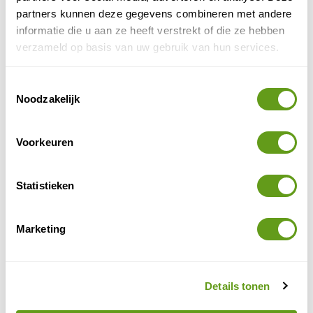
Limburg
partners kunnen deze gegevens combineren met andere
Groepsreis
informatie die u aan ze heeft verstrekt of die ze hebben
Tweedaagse excursie op zoek naar kraanvogels!
verzameld op basis van uw gebruik van hun services.
Incl. verblijf, maaltijden en 2 bevlogen gidsen.
Max. 8 pers voor 100% natuurbeleving.
Toestemmingsselectie
BEKIJK
Noodzakelijk
Booking.com - Hotel Biesbosch
Voorkeuren
Bijzonder overnachten
Fijn hotel van waaruit je de wildernis van de
Biesbosch kunt verkennen. Kies een kamer met
Statistieken
terras met uitzicht op de boomgaard.
BEKIJK
Marketing
TinyParks Cast Away
Individuele reis
Details tonen
Glamping op Tiengemeten. Wakker worden
midden in de natuur!