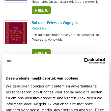
Nederland. Op aanvraag privétours mogelijk.
BEKIJK
Bol.com - Petersons Vogelgids
Reisgidsen
Een absolute must have voor de vogelaar, de
Petersons Vogelgids.
BEKIJK
Goldcrest Nature Tours - Spechten in Limburg
Groepsreis
Deze website maakt gebruik van cookies
Dagexcursie in het mooie Limburgse Heuvelland.
Onder begeleiding van 2 vogelgidsen ga je op
We gebruiken cookies om content en advertenties te
zoek naar 5 soorten spechten en andere soorten.
personaliseren, om functies voor social media te bieden
BEKIJK
en om ons websiteverkeer te analyseren. Ook delen we
informatie over uw gebruik van onze site met onze
Goldcrest Nature Tours - Kraanvogelmigratie
partners voor social media, adverteren en analyse. Deze