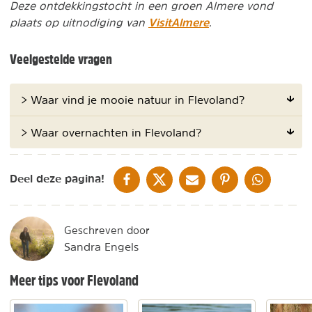
Deze ontdekkingstocht in een groen Almere vond
VisitAlmere
plaats op uitnodiging van
.
Veelgestelde vragen
> Waar vind je mooie natuur in Flevoland?
> Waar overnachten in Flevoland?
DELEN OP FACEBOOK
DELEN OP X
DELEN VIA DE MAIL
DELEN OP PINTEREST
DELEN OP WH
Deel deze pagina!
Geschreven door
Sandra Engels
Meer tips voor Flevoland