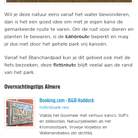
Wil je deze natuur eens vanaf het water bewonderen,
dan is het een goed idee om met je eigen kano de
gemarkeerde route te varen. Om de rust voor dieren en
kanoroute
planten te bewaren, is de
beperkt en mag
je dus niet door het gehele park vrij kanoën.
Vanaf het Blanchardpad kun je dit gebied ook met de
fietsroute
fiets bezoeken, deze
blijft veelal aan de rand
van het park.
Overnachtingstips Almere
Booking.com - B&B Haddock
Individuele reis
Vlakbij het Gooimeer met verhuur kano's, SUP's
en zeilbootjes. Natuurgebieden als het
Kromslootpark, Vroege Vogelbos en
Waterlandsebos zijn dichtbij.