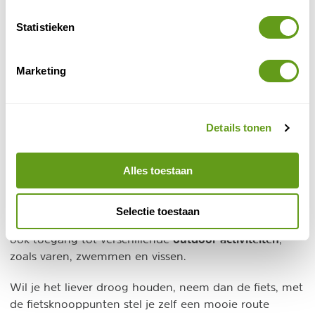
Statistieken
Marketing
© Naturescanner Sandra
Kampeerlodges
Details tonen
De inrichting bestaat uit een binnen- en buitenzitje,
Alles toestaan
compact keukentje en twee losse eenpersoonsbedden,
die met gemak tegen elkaar geschoven kunnen
worden. Zo is dit verblijf klein, maar erg fijn. Vanaf de
Selectie toestaan
camping heb je een prachtig uitzicht op het water en
outdoor activiteiten
ook toegang tot verschillende
,
zoals varen, zwemmen en vissen.
Wil je het liever droog houden, neem dan de fiets, met
de fietsknooppunten stel je zelf een mooie route