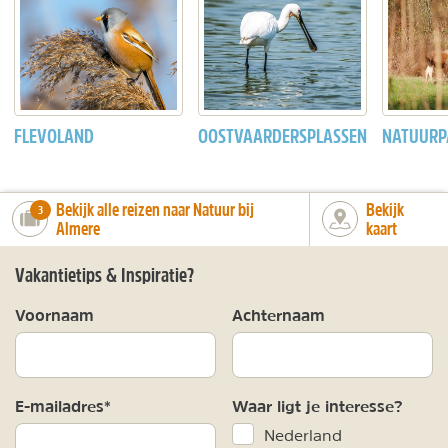
FLEVOLAND
OOSTVAARDERSPLASSEN
NATUURP
Bekijk alle reizen naar Natuur bij
Bekijk
number_of_trips:
3
Almere
kaart
Vakantietips & Inspiratie?
Voornaam
Achternaam
E-mailadres*
Waar ligt je interesse?
Nederland