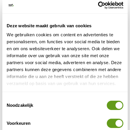
mooie pauzeplekken. Op het water is het fijn en rustig
varen en je kunt terecht bij verschillende
aanlegplaatsen, vooral in de buurt van Camping
Waterhout op het Schateiland.
Deze website maakt gebruik van cookies
We gebruiken cookies om content en advertenties te
5. Camping Waterhout
personaliseren, om functies voor social media te bieden
Noorderplassen
Aan de
ligt Camping Waterhout, de
en om ons websiteverkeer te analyseren. Ook delen we
ideale uitvalsbasis om alle natuurpracht ook nog eens
informatie over uw gebruik van onze site met onze
op het perfecte moment te ontdekken. De
partners voor social media, adverteren en analyse. Deze
Lepelaarplassen vind je op loopafstand, dus je rolt zo
partners kunnen deze gegevens combineren met andere
vanuit je gehuurde tweepersoons kampeerlodge de
informatie die u aan ze heeft verstrekt of die ze hebben
vogelkijkhut in.
verzameld op basis van uw gebruik van hun services.
Toestemmingsselectie
Noodzakelijk
Voorkeuren