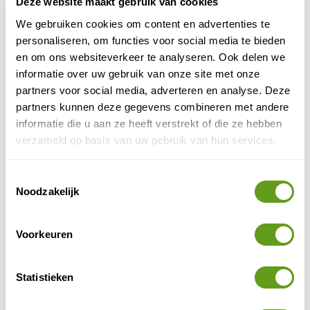
Deze website maakt gebruik van cookies
BEKIJK
We gebruiken cookies om content en advertenties te
personaliseren, om functies voor social media te bieden
Voordeeluitjes - Hotel De Roode Schuur
en om ons websiteverkeer te analyseren. Ook delen we
Individuele reis
informatie over uw gebruik van onze site met onze
Boek een voordelig arrangement en verblijf in dit
partners voor social media, adverteren en analyse. Deze
fijne hotel in Nijkerk. Prima uitvalsbasis om de
partners kunnen deze gegevens combineren met andere
Veluwe en natuur bij Amersfoort te ontdekken.
informatie die u aan ze heeft verstrekt of die ze hebben
BEKIJK
verzameld op basis van uw gebruik van hun services.
Hotel Flora Batava
Toestemmingsselectie
Individuele reis
Noodzakelijk
Overnacht in historisch erfgoed langs de Vecht,
tussen de Loosdrechtse en de Vinkeveense
Plassen.
Voorkeuren
BEKIJK
Statistieken
Topparken - Résidence Lage Vuursche