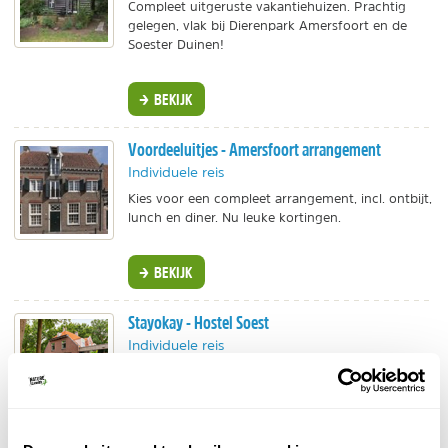
Compleet uitgeruste vakantiehuizen. Prachtig
gelegen, vlak bij Dierenpark Amersfoort en de
Soester Duinen!
BEKIJK
Voordeeluitjes - Amersfoort arrangement
Individuele reis
Kies voor een compleet arrangement, incl. ontbijt,
lunch en diner. Nu leuke kortingen.
BEKIJK
Stayokay - Hostel Soest
Individuele reis
Knus hostel in het bos bij Soest. Enkele minuten
fietsen naar de Soesterduinen en ook centrum
Amersfoort is vlakbij!