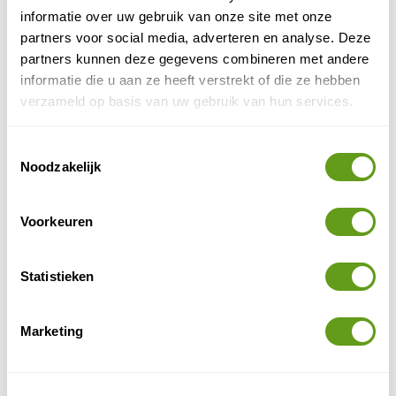
BEKIJK
informatie over uw gebruik van onze site met onze
partners voor social media, adverteren en analyse. Deze
Duynpark Soest
partners kunnen deze gegevens combineren met andere
Bijzonder overnachten
informatie die u aan ze heeft verstrekt of die ze hebben
verzameld op basis van uw gebruik van hun services.
Schitterend vakantiepark op enkele minuten
rijden van de Soester Duinen. Ook in de buurt van
Dierenpark Amersfoort en Paleis Soestdijk.
Toestemmingsselectie
Noodzakelijk
BEKIJK
Voorkeuren
Topparken - Résidence Lage Vuursche
Vakantiepark
bosrijke
Kom tot rust in dit gloednieuwe
Statistieken
vakantiepark
bij Lage Vuursche. Duurzame,
moderne vakantiehuizen (met wellness!) in het
groen.
Marketing
BEKIJK