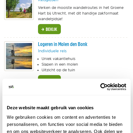
Verken de mooiste wandelroutes in het Groene
Hart bij Utrecht, met dit handige zakformaat
wandelgidsje!
BEKIJK
Logeren in Molen den Bonk
Individuele reis
Uniek vakantiehuis
Slapen in een molen
Uitzicht op de tuin
BEKIJK
Luxe villa Vinkeveen
Bijzonder overnachten
Deze website maakt gebruik van cookies
Prachtige moderne en stijlvol ingerichte villa voor
6 personen met uitzicht op de plassen. Je geniet
We gebruiken cookies om content en advertenties te
van wifi en BBQ-faciliteiten.
personaliseren, om functies voor social media te bieden
en om ons websiteverkeer te analyseren. Ook delen we