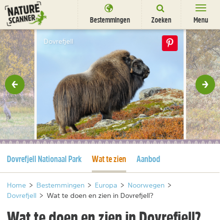
Ga
naar
Bestemmingen
Zoeken
Menu
content
Bestemmingen
Dovrefjell
Overnachten
Activiteiten
rige
Vol
Natuurparken
Dieren
DEALS
SHOP
Huidige pagina
Huidige pagina
Dovrefjell Nationaal Park
Wat te zien
Aanbod
Nieuwsbrief
Uitgelicht
Partners
/
nl
fr
Home
>
Bestemmingen
>
Europa
>
Noorwegen
>
Dovrefjell
>
Wat te doen en zien in Dovrefjell?
Wat te doen en zien in Dovrefjell?