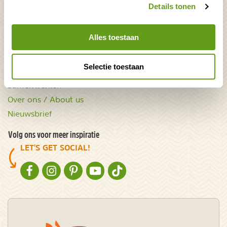
wAARDEvol reizen
Groepsaccommodaties
Details tonen
Natuurgidsjes.nl
Acties & kortingscodes
Alles toestaan
NatureScanner
Selectie toestaan
Contact
Samenwerken
Over ons / About us
Nieuwsbrief
Volg ons voor meer inspiratie
LET'S GET SOCIAL!
NATURESCANNER OP FACEBOOK
NATURESCANNER OP INSTAGRAM
NATURESCANNER OP PINTEREST
NATURESCANNER OP YOUTUBE
NATURESCANNER OP TIKTOK