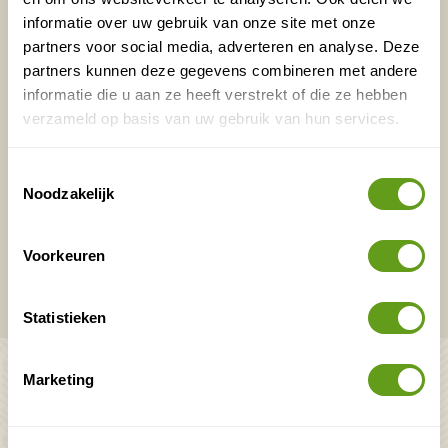
informatie over uw gebruik van onze site met onze
partners voor social media, adverteren en analyse. Deze
E-mailadres*
Waar ligt je interesse?
partners kunnen deze gegevens combineren met andere
informatie die u aan ze heeft verstrekt of die ze hebben
Nederland
verzameld op basis van uw gebruik van hun services.
Europa
Ver weg
Toestemmingsselectie
Noodzakelijk
VERZENDEN
Voorkeuren
Onontdekte plekjes en leuke aanbiedingen voor
overnachtingen en vakanties in de natuur!
Statistieken
Bekijk ook
Marketing
Mooiste plekken op
Uitrusting
aarde
Zoek op reistype