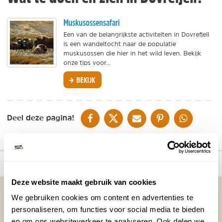
Muskusossensafari
Een van de belangrijkste activiteiten in Dovrefjell
is een wandeltocht naar de populatie
muskusossen die hier in het wild leven. Bekijk
onze tips voor...
BEKIJK
DELEN OP FACEBOOK
DELEN OP X
DELEN VIA DE MAIL
DELEN OP PINTEREST
DELEN OP WH
Deel deze pagina!
number_of_trips:
6
Bekijk alle reizen naar Dovrefjell
Bekijk kaart
Deze website maakt gebruik van cookies
Vakantietips & Inspiratie?
We gebruiken cookies om content en advertenties te
personaliseren, om functies voor social media te bieden
Voornaam
Achternaam
en om ons websiteverkeer te analyseren. Ook delen we