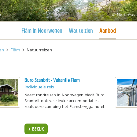
m
© Naturesca
Huidige pagina
Huidige pagina
Flåm in Noorwegen
Wat te zien
Aanbod
en
>
Flåm
>
Natuurreizen
Buro Scanbrit - Vakantie Flam
Individuele reis
Naast rondreizen in Noorwegen biedt Buro
Scanbrit ook vele leuke accommodaties
zoals deze camping het Flamsbrygga hotel.
BEKIJK