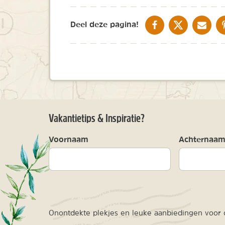
DELEN OP FACEBOOK
DELEN OP X
DELEN V
Deel deze pagina!
Vakantietips & Inspiratie?
Voornaam
Achternaa
Onontdekte plekjes en leuke aanbiedingen voor o