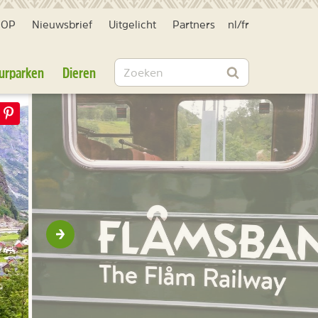
HOP
Nieuwsbrief
Uitgelicht
Partners
nl
/
fr
Zoeken
urparken
Dieren
Zoeken
Volgende