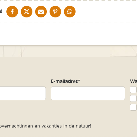
DELEN OP FACEBOOK
DELEN OP X
DELEN VIA DE MAIL
DELEN OP PINTEREST
DELEN OP WHATSAPP
!
m
E-mailadres*
Waa
vernachtingen en vakanties in de natuur!