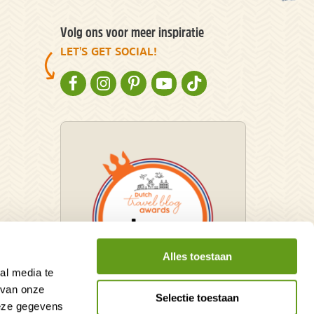
Volg ons voor meer inspiratie
LET'S GET SOCIAL!
NATURESCANNER OP FACEBOOK
NATURESCANNER OP INSTAGRAM
NATURESCANNER OP PINTEREST
NATURESCANNER OP YOUTUBE
NATURESCANNER OP TIKT
Alles toestaan
al media te
 van onze
Selectie toestaan
deze gegevens
Winnaar Dutch Travel Blog