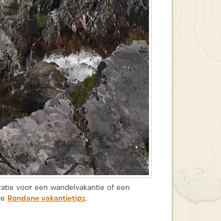
ratie voor een wandelvakantie of een
Rondane vakantietips
nze
.