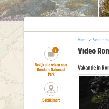
Ron
Home
>
Bestemmi
Video Ro
number_of_trips:
9
Bekijk alle reizen naar
Vakantie in R
Rondane Nationaal
Park
Bekijk kaart