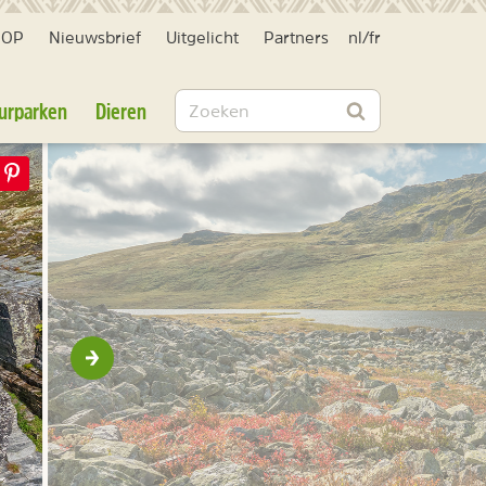
HOP
Nieuwsbrief
Uitgelicht
Partners
nl
/
fr
Zoeken
urparken
Dieren
Zoeken
Volgende