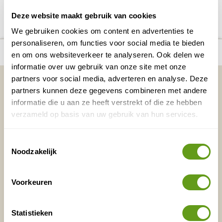
DELEN OP FACEBOOK
DELEN OP X
DELEN VIA DE MAIL
DELEN OP PINTEREST
DELEN OP WH
Deel deze pagina!
Deze website maakt gebruik van cookies
We gebruiken cookies om content en advertenties te
personaliseren, om functies voor social media te bieden
Bekijk alle reizen naar Vogels in
Bekijk
number_of_trips:
2
en om ons websiteverkeer te analyseren. Ook delen we
Alentejo
kaart
informatie over uw gebruik van onze site met onze
Vakantietips & Inspiratie?
partners voor social media, adverteren en analyse. Deze
partners kunnen deze gegevens combineren met andere
Voornaam
Achternaam
informatie die u aan ze heeft verstrekt of die ze hebben
verzameld op basis van uw gebruik van hun services.
Toestemmingsselectie
E-mailadres*
Waar ligt je interesse?
Noodzakelijk
Nederland
Europa
Voorkeuren
Ver weg
Statistieken