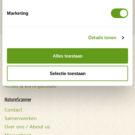
VERZENDEN
Marketing
Onontdekte plekjes en leuke aanbiedingen voor
overnachtingen en vakanties in de natuur!
Details tonen
Bekijk ook
Mooiste plekken op
Uitrusting
Alles toestaan
aarde
Zoek op reistype
wAARDEvol reizen
Groepsaccommodaties
Selectie toestaan
Natuurgidsjes.nl
Acties & kortingscodes
NatureScanner
Contact
Samenwerken
Over ons / About us