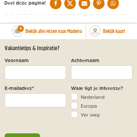
DELEN OP FACEBOOK
DELEN OP X
DELEN VIA DE MAIL
DELEN OP PINTEREST
DELEN OP WH
Deel deze pagina!
number_of_trips:
16
Bekijk alle reizen naar Madeira
Bekijk kaart
Vakantietips & Inspiratie?
Voornaam
Achternaam
E-mailadres*
Waar ligt je interesse?
Nederland
Europa
Ver weg