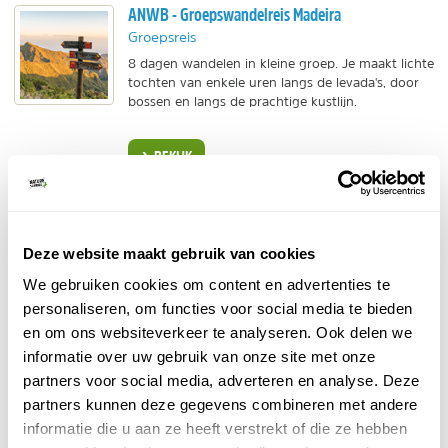
ANWB - Groepswandelreis Madeira
Groepsreis
8 dagen wandelen in kleine groep. Je maakt lichte
tochten van enkele uren langs de levada's, door
bossen en langs de prachtige kustlijn.
BEKIJK
Booking.com - Cantinho Rural
Individuele reis
Deze website maakt gebruik van cookies
Huur een van de huisjes in de prachtige
omgeving van Camacha in de bergen. Perfecte
We gebruiken cookies om content en advertenties te
uitvalsbasis voor wandelingen en ideaal voor
personaliseren, om functies voor social media te bieden
rustzoekers.
en om ons websiteverkeer te analyseren. Ook delen we
BEKIJK
informatie over uw gebruik van onze site met onze
partners voor social media, adverteren en analyse. Deze
Sunny Cars - Betrouwbare autohuur
partners kunnen deze gegevens combineren met andere
Individuele reis
informatie die u aan ze heeft verstrekt of die ze hebben
Bij Sunny Cars boek je transparant jouw huurauto