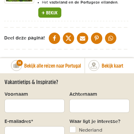
vasteland en de Portugese eilanden
Het
.
BEKIJK
DELEN OP FACEBOOK
DELEN OP X
DELEN VIA DE MAIL
DELEN OP PINTEREST
DELEN OP WH
Deel deze pagina!
number_of_trips:
14
Bekijk alle reizen naar Portugal
Bekijk kaart
Vakantietips & Inspiratie?
Voornaam
Achternaam
E-mailadres*
Waar ligt je interesse?
Nederland