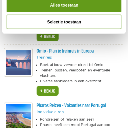
Omio - Boek al jouw vervoer in één keer!
Alles toestaan
Individuele reis
Boek trein, bus, veerboot, vlucht en transfers.
Bij Omio zie je alle vervoerders.
Selectie toestaan
Vergelijk prijzen en boek meteen!
BEKIJK
Omio - Plan je treinreis in Europa
Treinreis
Boek al jouw vervoer direct bij Omio.
Treinen, bussen, veerboten en eventuele
vluchten.
Diverse aanbieders in één overzicht.
BEKIJK
Pharos Reizen - Vakanties naar Portugal
Individuele reis
Rondreizen of relaxen aan zee?
Pharos heeft een mooi Portugal aanbod.