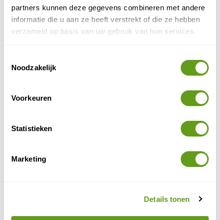
partners kunnen deze gegevens combineren met andere
BEKIJK
informatie die u aan ze heeft verstrekt of die ze hebben
verzameld op basis van uw gebruik van hun services.
Travelbase - Portugal Nomads
Individuele reis
Toestemmingsselectie
Noodzakelijk
Algarve en westkust per campervan
Roadtrip
.
Kleinschalige campings, veelal aan zee.
Boek extra: dolfijnen spotten, kajakken of
surfen.
Voorkeuren
BEKIJK
Statistieken
Bookatrekking - Wandelreizen Portugal
Individuele reis
Marketing
Fishermen's Trail
Via Algarviana
of
.
Ook wandelreizen op Madeira en Azoren.
Accommodatie en trailapp inclusief.
BEKIJK
Details tonen