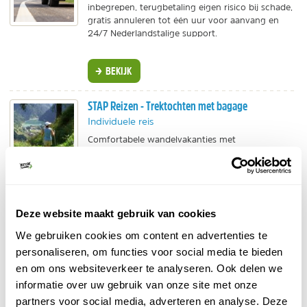
inbegrepen, terugbetaling eigen risico bij schade,
gratis annuleren tot één uur voor aanvang en
24/7 Nederlandstalige support.
BEKIJK
STAP Reizen - Trektochten met bagage
Individuele reis
Comfortabele wandelvakanties met
bagagevervoer in Europa. Verken de mooiste
paden in Italië, Frankrijk, Portugal of Spanje en
overnacht in sfeervolle accommodaties.
BEKIJK
Deze website maakt gebruik van cookies
Natuurgidsjes - Vogels in Portugal
We gebruiken cookies om content en advertenties te
personaliseren, om functies voor social media te bieden
Reisgidsen
en om ons websiteverkeer te analyseren. Ook delen we
Makkelijk opvouwbaar, geplastificeerd en de
informatie over uw gebruik van onze site met onze
ideale hulp bij het identificeren van vogels in
Portugal.
partners voor social media, adverteren en analyse. Deze