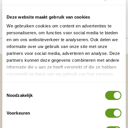
Deze website maakt gebruik van cookies
DELEN OP FACEBOOK
DELEN OP X
DELEN VIA DE MAIL
DELEN OP PINTEREST
DELEN OP WH
Deel deze pagina!
We gebruiken cookies om content en advertenties te
personaliseren, om functies voor social media te bieden
en om ons websiteverkeer te analyseren. Ook delen we
Bekijk alle reizen naar Serras de Aire e
Bekijk
number_of_trips:
2
informatie over uw gebruik van onze site met onze
Candeeiros
kaart
partners voor social media, adverteren en analyse. Deze
partners kunnen deze gegevens combineren met andere
Vakantietips & Inspiratie?
informatie die u aan ze heeft verstrekt of die ze hebben
Voornaam
Achternaam
verzameld op basis van uw gebruik van hun services.
Toestemmingsselectie
Noodzakelijk
E-mailadres*
Waar ligt je interesse?
Nederland
Voorkeuren
Europa
Ver weg