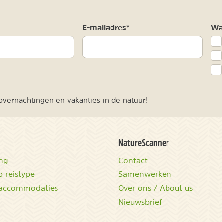
m
E-mailadres*
Waa
vernachtingen en vakanties in de natuur!
NatureScanner
ing
Contact
 reistype
Samenwerken
accommodaties
Over ons / About us
Nieuwsbrief