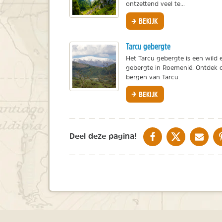
ontzettend veel te...
BEKIJK
Tarcu gebergte
Het Tarcu gebergte is een wild
gebergte in Roemenië. Ontdek d
bergen van Tarcu.
BEKIJK
DELEN OP FACEBOOK
DELEN OP X
DELEN V
Deel deze pagina!