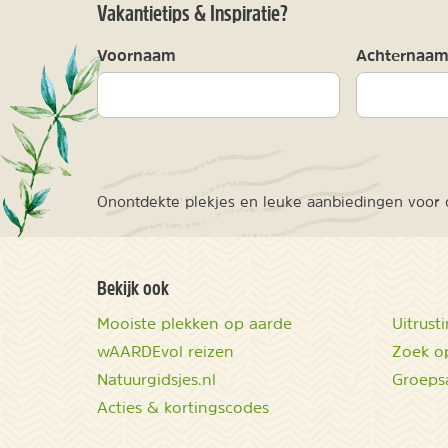
Vakantietips & Inspiratie?
Voornaam
Achternaa
Onontdekte plekjes en leuke aanbiedingen voor o
Bekijk ook
Mooiste plekken op aarde
Uitrust
wAARDEvol reizen
Zoek op
Natuurgidsjes.nl
Groeps
Acties & kortingscodes