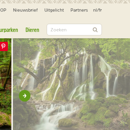
HOP
Nieuwsbrief
Uitgelicht
Partners
nl
/
fr
Zoeken
urparken
Dieren
Zoeken
Volgende