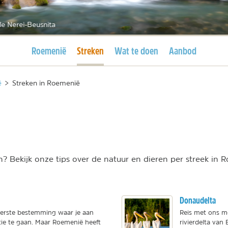
le Nerei-Beusnita
Huidige pagina
Huidige pagina
Roemenië
Streken
Wat te doen
Aanbod
ë
>
Streken in Roemenië
? Bekijk onze tips over de natuur en dieren per streek in 
Donaudelta
 eerste bestemming waar je aan
Reis met ons m
e te gaan. Maar Roemenië heeft
rivierdelta van