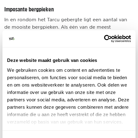
Imposante bergpieken
In en rondom het Tarcu gebergte ligt een aantal van
de mooiste bergpieken. Als één van de meest
westelijke pieken vormt de Tarcu het begin van de
Zuidelijke Karpaten. Van verre is de indrukwekkende
piek te zien. Meer naar het oosten ligt de imposante
Peleaga piek
. De steile rotswanden en besneeuwde
Deze website maakt gebruik van cookies
top maken het tot een serieuze uitdaging voor
We gebruiken cookies om content en advertenties te
Custura Saratii piek
bergbeklimmers. Samen met de
personaliseren, om functies voor social media te bieden
torenen ze hoog boven de rest uit. In een rijtje van
en om ons websiteverkeer te analyseren. Ook delen we
Papusa piek
imposante pieken mag ook de
niet
informatie over uw gebruik van onze site met onze
ontbreken. Vraag een kind om een berg te tekenen en
partners voor social media, adverteren en analyse. Deze
het zal de piramidevormige Papusa op papier zetten.
partners kunnen deze gegevens combineren met andere
informatie die u aan ze heeft verstrekt of die ze hebben
Activiteiten in het Tarcu gebergte
verzameld op basis van uw gebruik van hun services.
Hoewel in dit deel van Roemenië nauwelijks sprake is
van toerisme, is er veel te beleven. De uitgestrekte