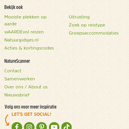
Bekijk ook
Mooiste plekken op
Uitrusting
aarde
Zoek op reistype
wAARDEvol reizen
Groepsaccommodaties
Natuurgidsjes.nl
Acties & kortingscodes
NatureScanner
Contact
Samenwerken
Over ons / About us
Nieuwsbrief
Volg ons voor meer inspiratie
LET'S GET SOCIAL!
NATURESCANNER OP FACEBOOK
NATURESCANNER OP INSTAGRAM
NATURESCANNER OP PINTEREST
NATURESCANNER OP YOUTUBE
NATURESCANNER OP TIKTOK