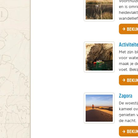
Voorthuiz
en is omr
heidevlakt
wandellie
BEKIJ
Activiteit
Met zijn b
voor wate
maak je de
voet. Bekij
BEKIJ
Zagora
De woesti
kameel ov
genieten 
de nacht. 
BEKIJ