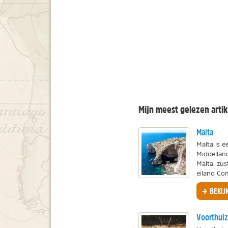
Mijn meest gelezen arti
Malta
Malta is e
Middellan
Malta, zu
eiland Com
BEKIJ
Voorthui