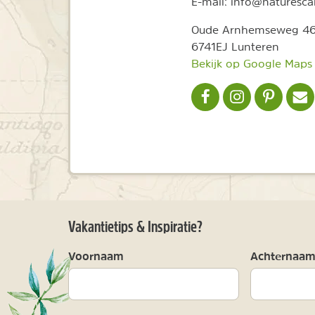
E-mail:
info@naturesca
Adres
Oude Arnhemseweg 4
6741EJ Lunteren
Bekijk op Google Maps
NATURESCANNER OP F
NATURESCANNER
NATURESC
NA
Vakantietips & Inspiratie?
Voornaam
Achternaa