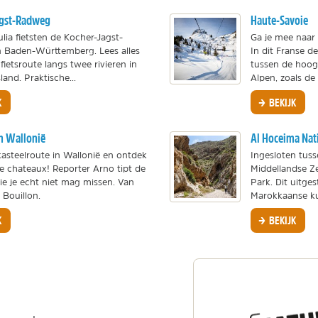
agst-Radweg
Haute-Savoie
lia fietsten de Kocher-Jagst-
Ga je mee naar
 Baden-Württemberg. Lees alles
In dit Franse d
fietsroute langs twee rivieren in
tussen de hoog
land. Praktische...
Alpen, zoals de
K
BEKIJK
in Wallonië
Al Hoceima Nat
kasteelroute in Wallonië en ontdek
Ingesloten tuss
e chateaux! Reporter Arno tipt de
Middellandse Ze
ie je echt niet mag missen. Van
Park. Dit uitge
 Bouillon.
Marokkaanse ku
K
BEKIJK