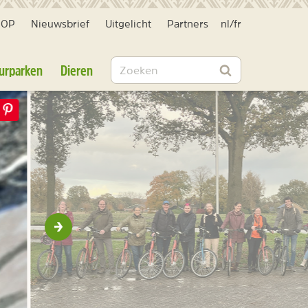
HOP
Nieuwsbrief
Uitgelicht
Partners
nl
/
fr
Zoeken
urparken
Dieren
Zoeken
Volgende