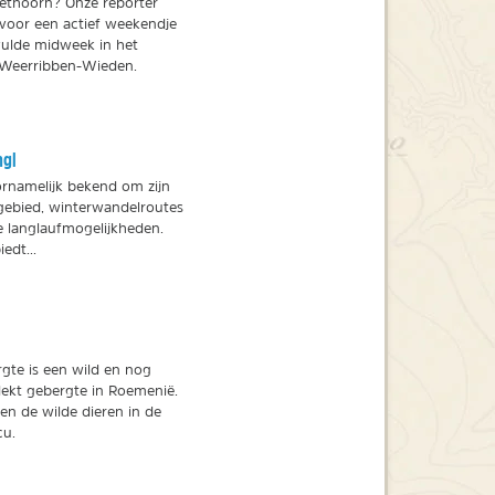
iethoorn? Onze reporter
 voor een actief weekendje
ulde midweek in het
 Weerribben-Wieden.
hgl
ornamelijk bekend om zijn
igebied, winterwandelroutes
e langlaufmogelijkheden.
edt...
gte is een wild en nog
dekt gebergte in Roemenië.
en de wilde dieren in de
cu.