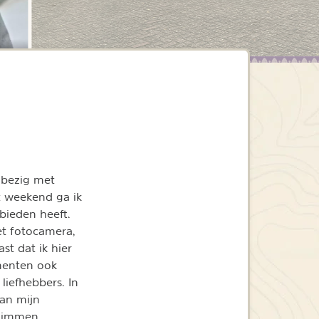
 bezig met
t weekend ga ik
bieden heeft.
et fotocamera,
st dat ik hier
menten ook
iefhebbers. In
van mijn
klimmen,