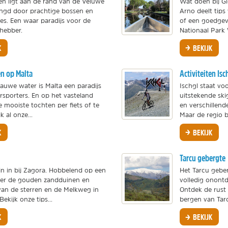
en ligt aan de rand van de Veluwe
Wat doen bij G
ingd door prachtige bossen en
Arno deelt tips
es. Een waar paradijs voor de
of een goedgev
fhebber.
Nationaal Park
K
BEKIJK
en op Malta
Activiteiten Isc
lauwe water is Malta een paradijs
Ischgl staat vo
rsporters. En op het vasteland
uitstekende sk
 mooiste tochten per fiets of te
en verschillend
k al onze...
Maar de regio bi
K
BEKIJK
Tarcu gebergte
jn in bij Zagora. Hobbelend op een
Het Tarcu geber
er de gouden zandduinen en
volledig onont
van de sterren en de Melkweg in
Ontdek de rust 
Bekijk onze tips...
bergen van Tar
K
BEKIJK