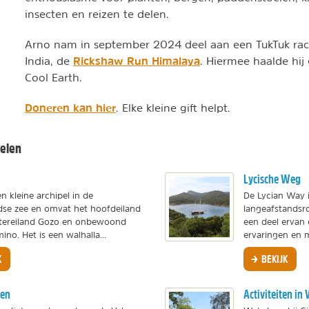
insecten en reizen te delen.
Arno nam in september 2024 deel aan een TukTuk rac
Rickshaw Run Himalaya
India, de
. Hiermee haalde hij
Cool Earth.
Doneren kan hier
. Elke kleine gift helpt.
kelen
Lycische Weg
en kleine archipel in de
De Lycian Way i
dse zee en omvat het hoofdeiland
langeafstandsro
stereiland Gozo en onbewoond
een deel ervan e
ino. Het is een walhalla...
ervaringen en m
K
BEKIJK
zen
Activiteiten i