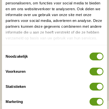
Vakantietips & Inspiratie?
personaliseren, om functies voor social media te bieden
en om ons websiteverkeer te analyseren. Ook delen we
Voornaam
Achternaam
informatie over uw gebruik van onze site met onze
partners voor social media, adverteren en analyse. Deze
partners kunnen deze gegevens combineren met andere
informatie die u aan ze heeft verstrekt of die ze hebben
E-mailadres*
Waar ligt je interesse?
verzameld op basis van uw gebruik van hun services.
Nederland
Europa
Toestemmingsselectie
Noodzakelijk
Ver weg
Voorkeuren
VERZENDEN
Statistieken
Onontdekte plekjes en leuke aanbiedingen voor
overnachtingen en vakanties in de natuur!
Marketing
Bekijk ook