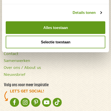
Mooiste plekken op
Uitrusting
Details tonen
aarde
Zoek op reistype
wAARDEvol reizen
Groepsaccommodaties
Natuurgidsjes.nl
Alles toestaan
Acties & kortingscodes
Selectie toestaan
NatureScanner
Contact
Samenwerken
Over ons / About us
Nieuwsbrief
Volg ons voor meer inspiratie
LET'S GET SOCIAL!
NATURESCANNER OP FACEBOOK
NATURESCANNER OP INSTAGRAM
NATURESCANNER OP PINTEREST
NATURESCANNER OP YOUTUBE
NATURESCANNER OP TIKTOK