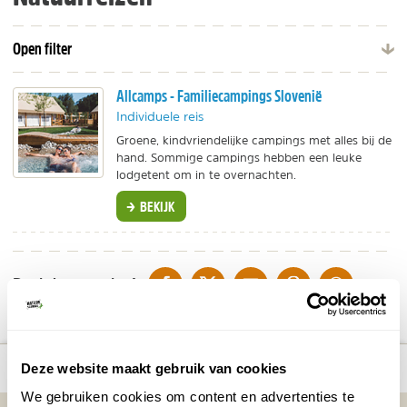
Open filter
Allcamps - Familiecampings Slovenië
Individuele reis
Groene, kindvriendelijke campings met alles bij de
hand. Sommige campings hebben een leuke
lodgetent om in te overnachten.
BEKIJK
DELEN OP FACEBOOK
DELEN OP X
DELEN VIA DE MAIL
DELEN OP PINTEREST
DELEN OP WH
Deel deze pagina!
Bekijk alle reizen naar Planten in
Bekijk
number_of_trips:
1
Deze website maakt gebruik van cookies
Slovenie
kaart
We gebruiken cookies om content en advertenties te