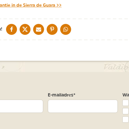
antie in de Sierra de Guara >>
DELEN OP FACEBOOK
DELEN OP X
DELEN VIA DE MAIL
DELEN OP PINTEREST
DELEN OP WHATSAPP
!
m
E-mailadres*
Waa