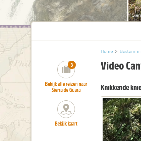
Sier
Home
>
Bestemmi
Video Can
number_of_trips:
3
Bekijk alle reizen naar
Knikkende knie
Sierra de Guara
Bekijk kaart