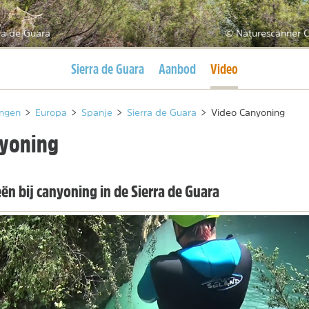
ra de Guara
© Naturescanner C
Huidige pagina
Huidige pagina
Sierra de Guara
Aanbod
Video
ngen
>
Europa
>
Spanje
>
Sierra de Guara
>
Video Canyoning
yoning
ën bij canyoning in de Sierra de Guara