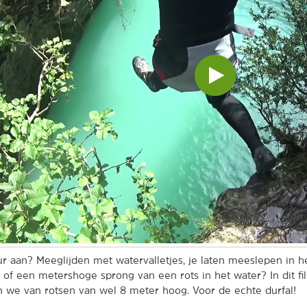
Video
inladen
en
afspelen
tuur aan? Meeglijden met watervalletjes, je laten meeslepen in 
 of een metershoge sprong van een rots in het water? In dit f
 we van rotsen van wel 8 meter hoog. Voor de echte durfal!