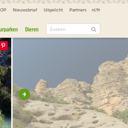
HOP
Nieuwsbrief
Uitgelicht
Partners
nl
/
fr
Zoeken
urparken
Dieren
Zoeken
Volgende