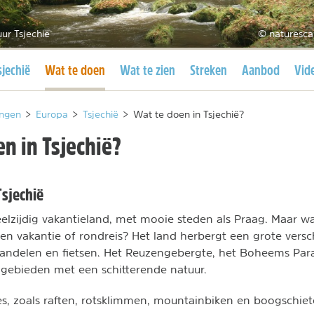
ur Tsjechië
© naturesca
uidige pagina
Huidige pagina
sjechië
Wat te doen
Wat te zien
Streken
Aanbod
Vid
ngen
>
Europa
>
Tsjechië
>
Wat te doen in Tsjechië?
n in Tsjechië?
Tsjechië
eelzijdig vakantieland, met mooie steden als Praag. Maar wat
 een vakantie of rondreis? Het land herbergt een grote ver
andelen en fietsen. Het Reuzengebergte, het Boheems Parad
gebieden met een schitterende natuur.
s, zoals raften, rotsklimmen, mountainbiken en boogschie