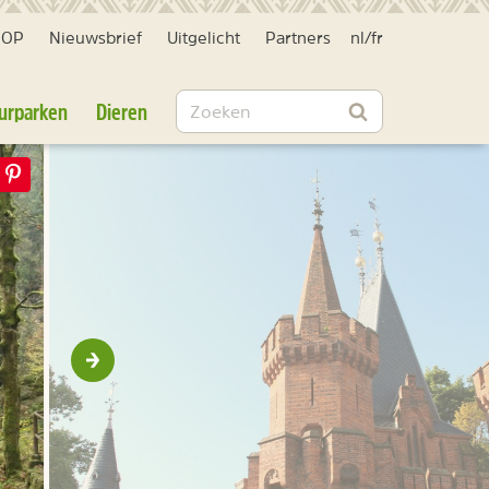
HOP
Nieuwsbrief
Uitgelicht
Partners
nl
/
fr
Zoeken
urparken
Dieren
Zoeken
Volgende