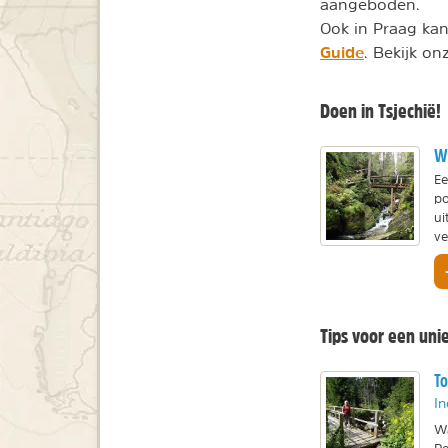
aangeboden.
Ook in Praag kan
Guide
. Bekijk o
Doen in Tsjechië!
Wa
Ee
po
ui
ve
Tips voor een unie
To
In
Wa