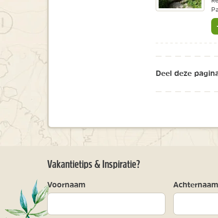
Re
Pa
Deel deze pagina
Vakantietips & Inspiratie?
Voornaam
Achternaa