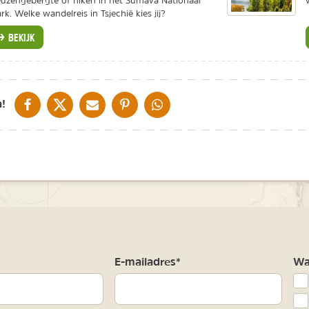
uzengebergte of hiken in het Sumava Nationaal
rk. Welke wandelreis in Tsjechië kies jij?
BEKIJK
DELEN OP FACEBOOK
DELEN OP X
DELEN VIA DE MAIL
DELEN OP PINTEREST
DELEN OP WHATSAPP
!
m
E-mailadres*
Waa