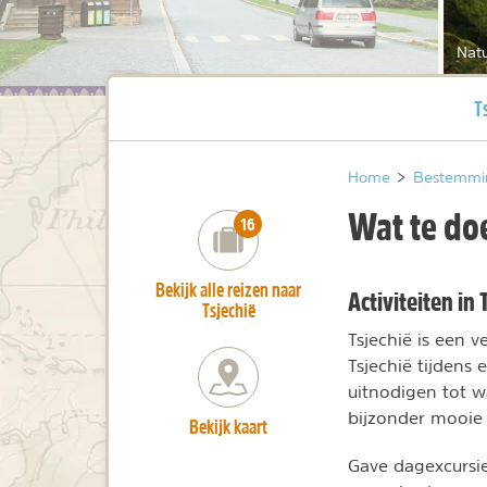
Natu
H
T
Home
>
Bestemmi
Wat te doe
number_of_trips:
16
Bekijk alle reizen naar
Activiteiten in 
Tsjechië
Tsjechië is een v
Tsjechië tijdens
uitnodigen tot w
bijzonder mooie 
Bekijk kaart
Gave dagexcursie