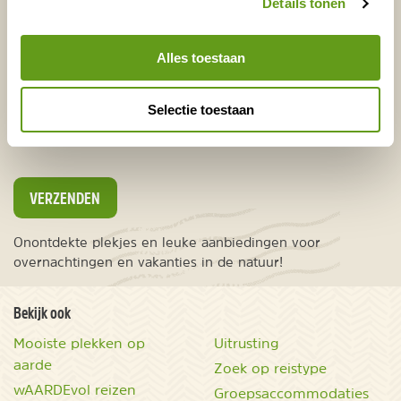
Details tonen
E-mailadres*
Waar ligt je interesse?
Alles toestaan
Nederland
Europa
Selectie toestaan
Ver weg
VERZENDEN
Onontdekte plekjes en leuke aanbiedingen voor
overnachtingen en vakanties in de natuur!
Bekijk ook
Mooiste plekken op
Uitrusting
aarde
Zoek op reistype
wAARDEvol reizen
Groepsaccommodaties