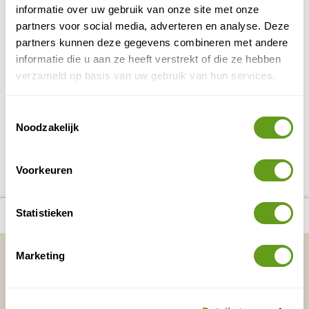
Oceanwide-Expeditions - Falklandeilanden
informatie over uw gebruik van onze site met onze
Groepsreis
partners voor social media, adverteren en analyse. Deze
partners kunnen deze gegevens combineren met andere
Ga op expeditiecruise naar de Falkland Eilanden!
Koningspinguïnen
Spot
, zeeolifanten en meer.
informatie die u aan ze heeft verstrekt of die ze hebben
Droomreis voor natuurliefhebbers.
verzameld op basis van uw gebruik van hun services.
BEKIJK
Toestemmingsselectie
Noodzakelijk
DELEN OP FACEBOOK
DELEN OP X
DELEN VIA DE MAIL
DELEN OP PINTEREST
DELEN OP WH
Deel deze pagina!
Voorkeuren
number_of_trips:
5
Statistieken
Bekijk alle reizen naar Falklands
Bekijk kaart
Vakantietips & Inspiratie?
Marketing
Voornaam
Achternaam