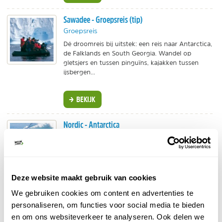
Sawadee - Groepsreis (tip)
Groepsreis
Dé droomreis bij uitstek: een reis naar Antarctica,
de Falklands en South Georgia. Wandel op
gletsjers en tussen pinguïns, kajakken tussen
ijsbergen...
BEKIJK
Nordic - Antarctica
Groepsreis
Ontdek de zuidpool vanaf de Hurtigruten
of Ocean Albatros.
Expedities naar Falklandeilanden en Zuid-
Deze website maakt gebruik van cookies
Georgië.
Het avontuur van je leven!
We gebruiken cookies om content en advertenties te
BEKIJK
personaliseren, om functies voor social media te bieden
en om ons websiteverkeer te analyseren. Ook delen we