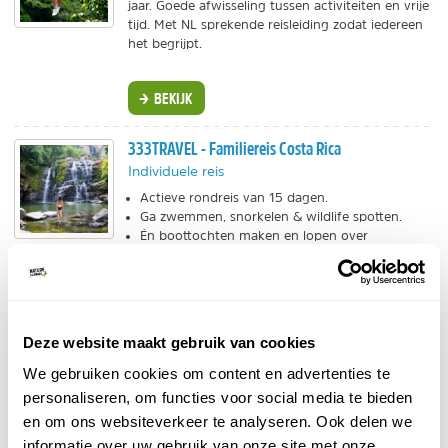
jaar. Goede afwisseling tussen activiteiten en vrije
tijd. Met NL sprekende reisleiding zodat iedereen
het begrijpt.
BEKIJK
333TRAVEL - Familiereis Costa Rica
Individuele reis
Actieve rondreis van 15 dagen.
Ga zwemmen, snorkelen & wildlife spotten.
Én boottochten maken en lopen over
hangbruggen!
BEKIJK
Get Your Guide - Canopy zipline
Deze website maakt gebruik van cookies
Excursies
We gebruiken cookies om content en advertenties te
De leukste activiteiten voor het hele gezin!
personaliseren, om functies voor social media te bieden
Reserveer ze van thuis uit bij Get Your Guide.
en om ons websiteverkeer te analyseren. Ook delen we
Ziplinen, snorkelen of toch dieren spotten?
informatie over uw gebruik van onze site met onze