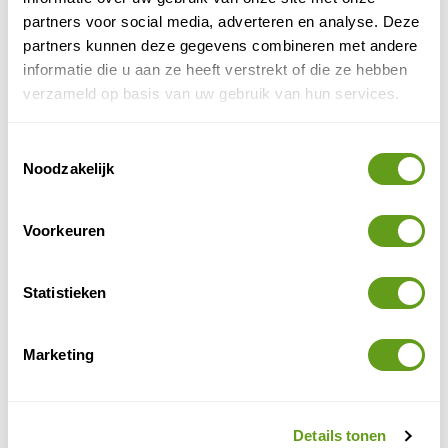
BEKIJK
partners voor social media, adverteren en analyse. Deze
partners kunnen deze gegevens combineren met andere
Koning Aap - Groepsreis Costa Rica
informatie die u aan ze heeft verstrekt of die ze hebben
Groepsreis
verzameld op basis van uw gebruik van hun services.
Duurzame groepsreizen naar Costa Rica.
Veel aandacht voor dieren & planten.
Toestemmingsselectie
Highlights als Arenal vulkaan, Tortuguero en
Noodzakelijk
Monteverde.
BEKIJK
Voorkeuren
Sunny Cars - All-incl. autohuur
Individuele reis
Statistieken
Alle kosten inbegrepen, ook verzekeringen.
Transparante prijzen, dus geen verrassingen.
Wij bevelen Sunny Cars van harte aan!
Marketing
BEKIJK
Kidsreizen - Costa Rica op maat
Details tonen