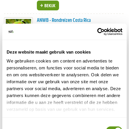
BEKIJK
ANWB - Rondreizen Costa Rica
Individuele reis
Mooi aanbod aan individuele- en groepsreizen
langs alle highlights als Manuel Antonio NP,
Arenal vulkaan, Tortuguero NP en de mooie
stranden.
Deze website maakt gebruik van cookies
We gebruiken cookies om content en advertenties te
BEKIJK
personaliseren, om functies voor social media te bieden
en om ons websiteverkeer te analyseren. Ook delen we
Koning Aap - Groepsreis Costa Rica
informatie over uw gebruik van onze site met onze
Groepsreis
partners voor social media, adverteren en analyse. Deze
partners kunnen deze gegevens combineren met andere
Duurzame groepsreizen naar Costa Rica.
Veel aandacht voor dieren & planten.
informatie die u aan ze heeft verstrekt of die ze hebben
Highlights als Arenal vulkaan, Tortuguero en
verzameld op basis van uw gebruik van hun services.
Monteverde.
BEKIJK
Toestemmingsselectie