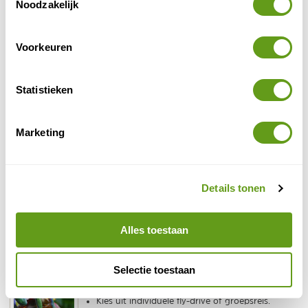
Noodzakelijk
Sunny Cars - All-incl. autohuur
Individuele reis
Voorkeuren
Alle kosten inbegrepen, ook verzekeringen.
Transparante prijzen, dus geen verrassingen.
Wij bevelen Sunny Cars van harte aan!
Statistieken
BEKIJK
Marketing
Booking.com - Lodges Costa Rica
Individuele reis
Vanuit diverse lodges in Costa Rica kan je er zelf
heerlijk op uit trekken om te wandelen of te
Details tonen
fietsen.
Alles toestaan
BEKIJK
Fox - Costa Rica
Selectie toestaan
Individuele reis, Singlereis
Kies uit individuele fly-drive of groepsreis.