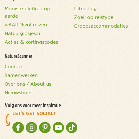
Mooiste plekken op
Uitrusting
aarde
Zoek op reistype
wAARDEvol reizen
Groepsaccommodaties
Natuurgidsjes.nl
Acties & kortingscodes
NatureScanner
Contact
Samenwerken
Over ons / About us
Nieuwsbrief
Volg ons voor meer inspiratie
LET'S GET SOCIAL!
NATURESCANNER OP FACEBOOK
NATURESCANNER OP INSTAGRAM
NATURESCANNER OP PINTEREST
NATURESCANNER OP YOUTUBE
NATURESCANNER OP TIKTOK