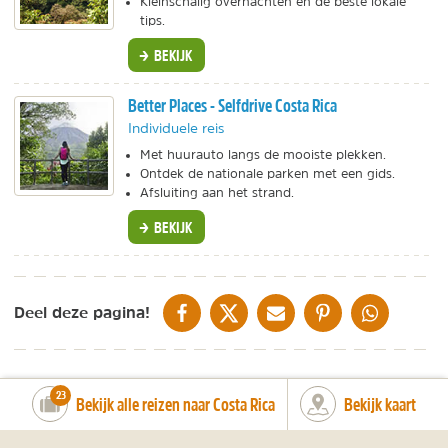
Kleinschalig overnachten en de beste lokale
tips.
BEKIJK
Better Places - Selfdrive Costa Rica
Individuele reis
Met huurauto langs de mooiste plekken.
Ontdek de nationale parken met een gids.
Afsluiting aan het strand.
BEKIJK
DELEN OP FACEBOOK
DELEN OP X
DELEN VIA DE MAIL
DELEN OP PINTEREST
DELEN OP WH
Deel deze pagina!
number_of_trips:
23
Bekijk alle reizen naar Costa Rica
Bekijk kaart