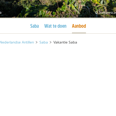
a
© Naturesca
Huidige pagina
Huidige pagina
Saba
Wat te doen
Aanbod
Nederlandse Antillen
>
Saba
>
Vakantie Saba