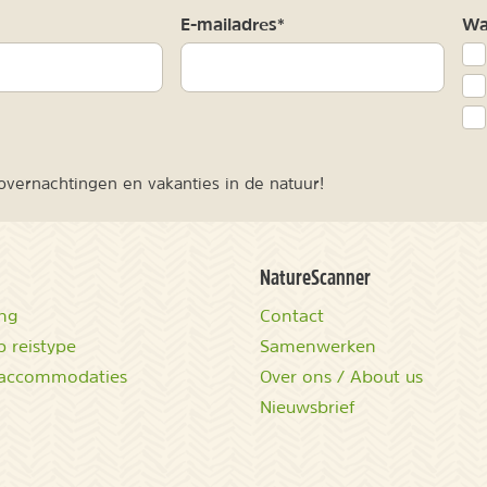
m
E-mailadres*
Waa
vernachtingen en vakanties in de natuur!
NatureScanner
ing
Contact
 reistype
Samenwerken
accommodaties
Over ons / About us
Nieuwsbrief