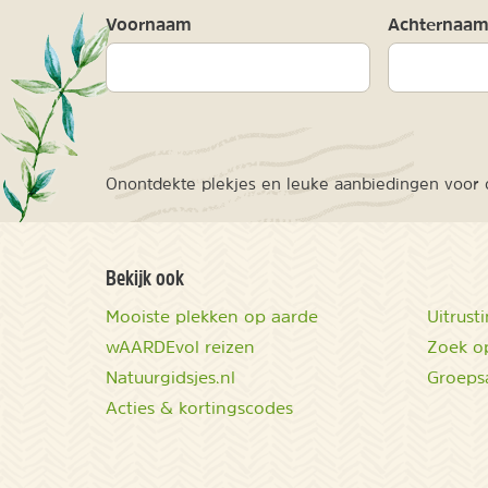
Voornaam
Achternaa
Onontdekte plekjes en leuke aanbiedingen voor o
Bekijk ook
Mooiste plekken op aarde
Uitrust
wAARDEvol reizen
Zoek op
Natuurgidsjes.nl
Groeps
Acties & kortingscodes