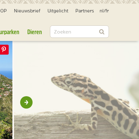
HOP
Nieuwsbrief
Uitgelicht
Partners
nl
/
fr
Zoeken
urparken
Dieren
Zoeken
Volgende