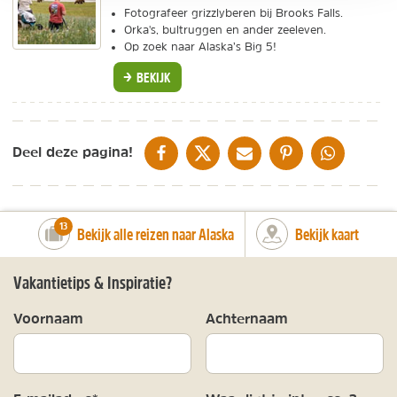
Fotografeer grizzlyberen bij Brooks Falls.
Orka's, bultruggen en ander zeeleven.
Op zoek naar Alaska’s Big 5!
BEKIJK
DELEN OP FACEBOOK
DELEN OP X
DELEN VIA DE MAIL
DELEN OP PINTEREST
DELEN OP WH
Deel deze pagina!
number_of_trips:
13
Bekijk alle reizen naar Alaska
Bekijk kaart
Vakantietips & Inspiratie?
Voornaam
Achternaam