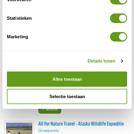
BEKIJK
Statistieken
Intrepid Travel - Hiken in Alaska (groep)
Groepsreis
Wandelen, kajakken en kamperen.
Marketing
Denali NP
Beleef de wildernis van o.a.
.
Een gids begeleidt de internationale groep.
BEKIJK
Details tonen
Van Verre - Droomreizen Alaska!
Alles toestaan
Individuele reis
natuurreizen naar Alaska
Prachtige
.
Van selfdrive tot familiereis en wintertrip.
Selectie toestaan
Met Van Verre beleef je het!
BEKIJK
All for Nature Travel - Alaska Wildlife Expeditie
Groepsreis