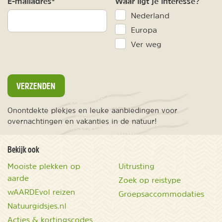
E-mailadres*
Waar ligt je interesse?
Nederland
Europa
Ver weg
VERZENDEN
Onontdekte plekjes en leuke aanbiedingen voor
overnachtingen en vakanties in de natuur!
Bekijk ook
Mooiste plekken op
Uitrusting
aarde
Zoek op reistype
wAARDEvol reizen
Groepsaccommodaties
Natuurgidsjes.nl
Acties & kortingscodes