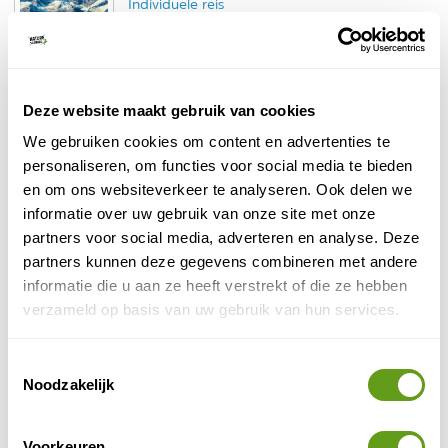
Individuele reis
Autorondreis langs de wildernis van Denali
National Park, Fairbanks 'Gateway to the Artic’,
Kenai Peninsula, Homer en Kenai Fjords National
Park.
Deze website maakt gebruik van cookies
BEKIJK
We gebruiken cookies om content en advertenties te
personaliseren, om functies voor social media te bieden
ANWB - Camper Rondreizen
en om ons websiteverkeer te analyseren. Ook delen we
Individuele reis
informatie over uw gebruik van onze site met onze
Individuele rondreizen in verschillende landen.
partners voor social media, adverteren en analyse. Deze
Incl. vluchten, camperhuur en excursies.
partners kunnen deze gegevens combineren met andere
BEKIJK
informatie die u aan ze heeft verstrekt of die ze hebben
verzameld op basis van uw gebruik van hun services.
Nordic - Alaska en Canada
Groepsreis
Toestemmingsselectie
Prachtige expedities met de Hurtigruten.
Noodzakelijk
Spot wildlife in desolaat Alaska.
In combi met British Columbia, Inside Passage
en Aleoeten.
Voorkeuren