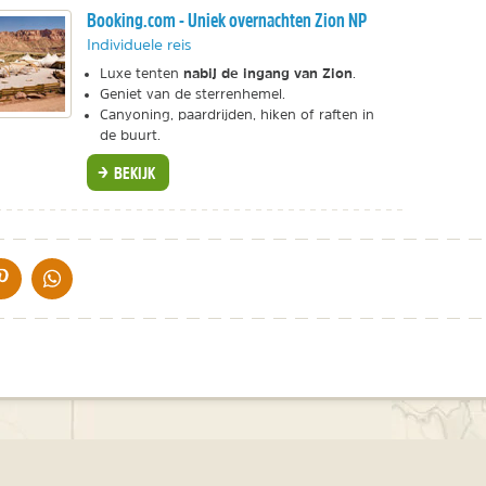
Booking.com - Uniek overnachten Zion NP
Individuele reis
nabij de ingang van Zion
Luxe tenten
.
Geniet van de sterrenhemel.
Canyoning, paardrijden, hiken of raften in
de buurt.
BEKIJK
IA DE MAIL
DELEN OP PINTEREST
DELEN OP WHATSAPP