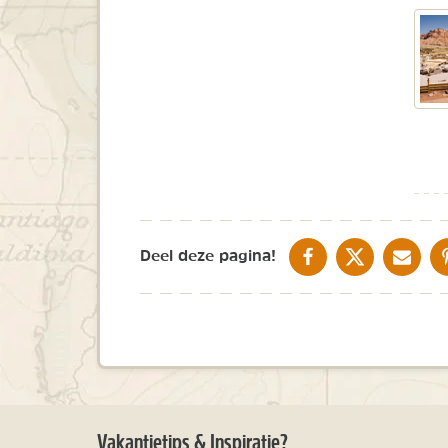
DELEN OP FACEBOOK
DELEN OP X
DELEN V
Deel deze pagina!
Vakantietips & Inspiratie?