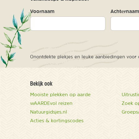
Voornaam
Achternaa
Onontdekte plekjes en leuke aanbiedingen voor o
Bekijk ook
Mooiste plekken op aarde
Uitrust
wAARDEvol reizen
Zoek op
Natuurgidsjes.nl
Groeps
Acties & kortingscodes