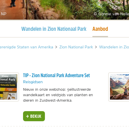
n NP
© Gonnie van Nelle
Huidige pagina
Huidige pagina
Wandelen in Zion Nationaal Park
Aanbod
erenigde Staten van Amerika
>
Zion National Park
>
Wandelen in Zi
TIP - Zion National Park Adventure Set
Reisgidsen
Nieuw in onze webshop: geïllustreerde
wandelkaart en veldgids van planten en
dieren in Zuidwest-Amerika.
BEKIJK