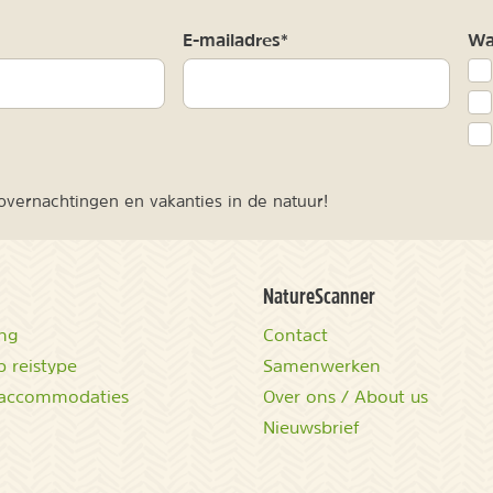
m
E-mailadres*
Waa
vernachtingen en vakanties in de natuur!
NatureScanner
ing
Contact
 reistype
Samenwerken
accommodaties
Over ons / About us
Nieuwsbrief