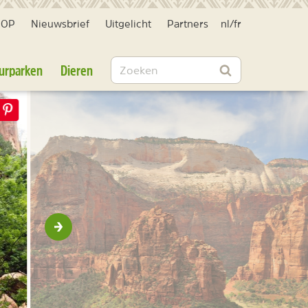
HOP
Nieuwsbrief
Uitgelicht
Partners
nl
/
fr
Zoeken
urparken
Dieren
Zoeken
Volgende