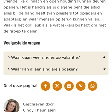
vriendelijke glimlach en open houding kunnen deuren
openen. Het is handig als jij diegene bent die altijd
alles bij de hand heeft (van pleisters tot opladers en
adapters) en waar mensen op terug kunnen vallen.
Vaak is het ook leuk als je wat lekkers bij hebt om met
de groep te delen.
Veelgestelde vragen
> Waar gaan veel singles op vakantie?
> Waar kan ik een singlereis boeken?
DELEN OP FACEBOOK
DELEN OP X
DELEN VIA DE MAIL
DELEN OP PINTEREST
DELEN OP WH
Deel deze pagina!
Geschreven door
Cindy Theunissen