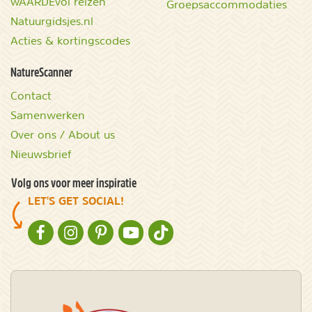
wAARDEvol reizen
Groepsaccommodaties
Natuurgidsjes.nl
Acties & kortingscodes
NatureScanner
Contact
Samenwerken
Over ons / About us
Nieuwsbrief
Volg ons voor meer inspiratie
LET'S GET SOCIAL!
NATURESCANNER OP FACEBOOK
NATURESCANNER OP INSTAGRAM
NATURESCANNER OP PINTEREST
NATURESCANNER OP YOUTUBE
NATURESCANNER OP TIKTOK