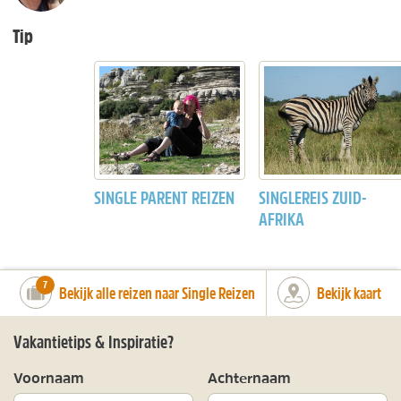
Tip
SINGLE PARENT REIZEN
SINGLEREIS ZUID-
AFRIKA
number_of_trips:
7
Bekijk alle reizen naar Single Reizen
Bekijk kaart
Vakantietips & Inspiratie?
Voornaam
Achternaam