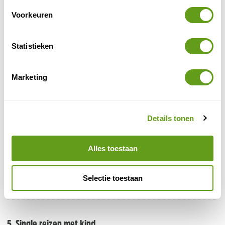
Verre single reis boeken
Voorkeuren
Sawadee - Verre single reizen
Groepsreis
Statistieken
Avontuurlijke reizen voor singles en mensen die
alleen reizen, altijd verrassende bestemmingen en
natuur. Lees meer op de site van Sawadee.
Marketing
BEKIJK
Details tonen
Habari Travel - Rondreizen, single vriendelijk
Singlereis
Alles toestaan
Single vriendelijke rondreizen door Oeganda,
Tanzania en Rwanda. Geen single-toeslag, wel je
eigen kamer of tent!
Selectie toestaan
BEKIJK
5. Single reizen met kind