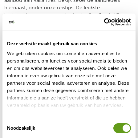
hiernaast, onder onze reistips. De leukste
bestemmingen voor een singlereis zijn afhankelijk van
je eigen wens: Spanje, Frankrijk, Griekenland, Duitsland,
Zweden, Engeland, het is allemaal mogelijk.
4. Single verre reizen
Deze website maakt gebruik van cookies
We gebruiken cookies om content en advertenties te
Tegenwoordig hebben de meeste grote
personaliseren, om functies voor social media te bieden
verre reizen voor
reisorganisaties en touroperators ook
en om ons websiteverkeer te analyseren. Ook delen we
singles
. Zo kan je groepsreizen voor singles boeken
informatie over uw gebruik van onze site met onze
naar de mooiste landen en bestemmingen over de
partners voor social media, adverteren en analyse. Deze
hele wereld. Heb je dus voor de komende reis geen
partners kunnen deze gegevens combineren met andere
reispartner en vind je in je eentje reizen niet leuk?
informatie die u aan ze heeft verstrekt of die ze hebben
Boek dan een mooie vakantie met andere singles en
verzameld op basis van uw gebruik van hun services.
geniet samen van een mooie natuurreis. Een singlereis
voor jongeren naar India, Marokko of Nepal behoren
Toestemmingsselectie
bijvoorbeeld tot de mogelijkheden.
Noodzakelijk