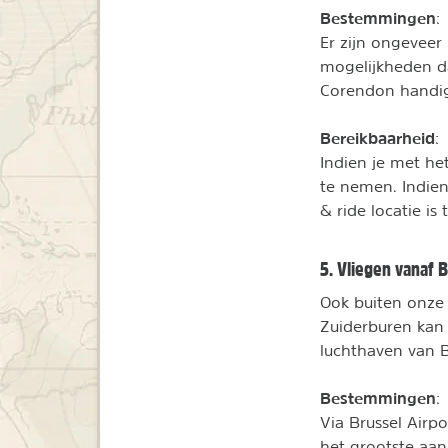
Bestemmingen
:
Er zijn ongeveer
mogelijkheden d
Corendon handige
Bereikbaarheid
:
Indien je met het
te nemen. Indien
& ride locatie is
5. Vliegen vanaf B
Ook buiten onze 
Zuiderburen kan 
luchthaven van B
Bestemmingen
:
Via Brussel Airp
het grootste aan