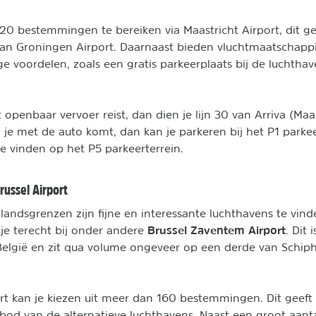
 20 bestemmingen te bereiken via Maastricht Airport, dit g
an Groningen Airport. Daarnaast bieden vluchtmaatschappi
 voordelen, zoals een gratis parkeerplaats bij de luchthav
 openbaar vervoer reist, dan dien je lijn 30 van Arriva (Maas
 je met de auto komt, dan kan je parkeren bij het P1 parkeer
 te vinden op het P5 parkeerterrein.
russel Airport
landsgrenzen zijn fijne en interessante luchthavens te vind
Brussel Zaventem Airport
je terecht bij onder andere
. Dit 
elgië en zit qua volume ongeveer op een derde van Schiph
ort kan je kiezen uit meer dan 160 bestemmingen. Dit geeft 
bod van de alternatieve luchthavens. Naast een groot aant