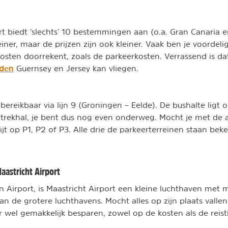
t biedt ‘slechts’ 10 bestemmingen aan (o.a. Gran Canaria e
iner, maar de prijzen zijn ook kleiner. Vaak ben je voordelig
kosten doorrekent, zoals de parkeerkosten. Verrassend is dat
nden
Guernsey en Jersey kan vliegen.
 bereikbaar via lijn 9 (Groningen – Eelde). De bushalte ligt
rtrekhal, je bent dus nog even onderweg. Mocht je met de
wijt op P1, P2 of P3. Alle drie de parkeerterreinen staan be
.
aastricht Airport
n Airport, is Maastricht Airport een kleine luchthaven met 
n de grotere luchthavens. Mocht alles op zijn plaats vallen
r wel gemakkelijk besparen, zowel op de kosten als de reisti