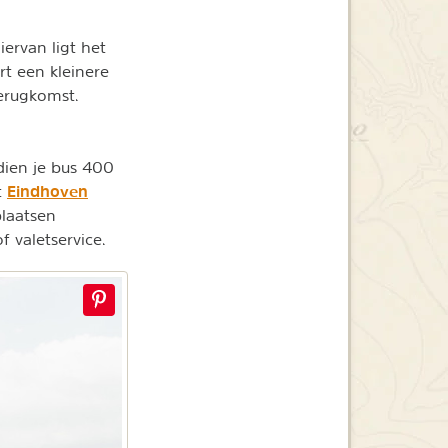
ervan ligt het
rt een kleinere
terugkomst.
 dien je bus 400
Eindhoven
t
plaatsen
 valetservice.