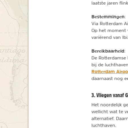
laatste jaren fli
Bestemmingen
:
Via Rotterdam Ai
Op het moment va
variërend van Ib
Bereikbaarheid
:
De Rotterdamse l
bij de luchthave
Rotterdam Airpo
daarnaast nog een
3. Vliegen vanaf 
Het noordelijk g
wellicht wat te 
alternatief. Daa
luchthaven.