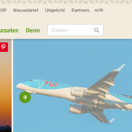
HOP
Nieuwsbrief
Uitgelicht
Partners
nl
/
fr
Zoeken
urparken
Dieren
Zoeken
Volgende