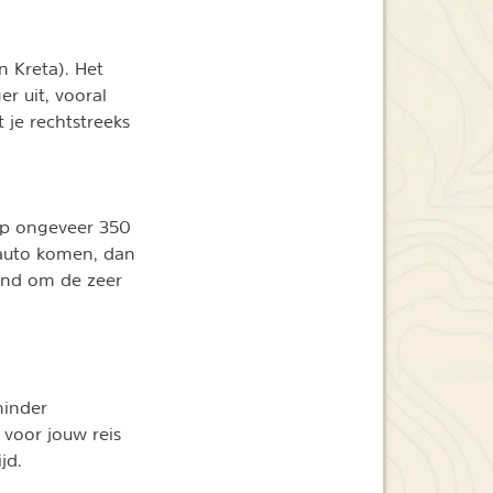
n Kreta). Het
er uit, vooral
 je rechtstreeks
 op ongeveer 350
 auto komen, dan
kend om de zeer
minder
 voor jouw reis
jd.