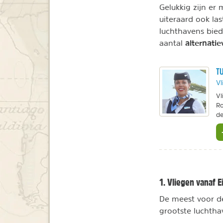
Gelukkig zijn er
uiteraard ook la
luchthavens bied
alternati
aantal
TU
Vl
Vl
Ro
de
1. Vliegen vanaf 
De meest voor de
grootste luchtha