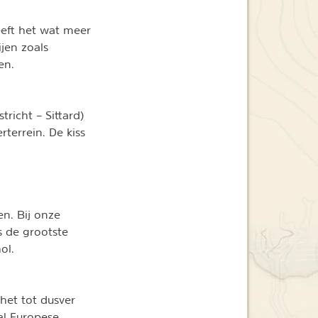
eeft het wat meer
jen zoals
en.
tricht – Sittard)
terrein. De kiss
en. Bij onze
is de grootste
ol.
het tot dusver
al Europese