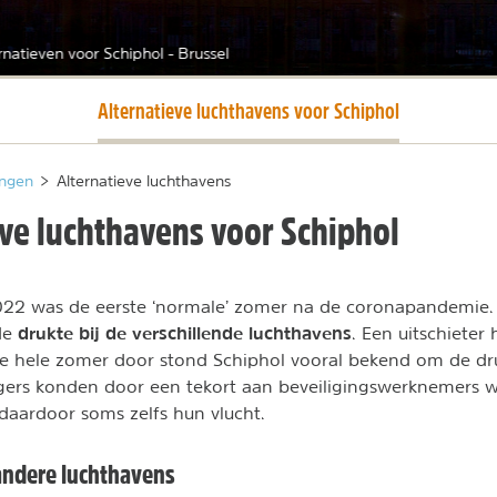
rnatieven voor Schiphol - Brussel
Huidige pagina
Alternatieve luchthavens voor Schiphol
ngen
>
Alternatieve luchthavens
eve luchthavens voor Schiphol
22 was de eerste ‘normale’ zomer na de coronapandemie.
drukte bij de verschillende luchthavens
 de
. Een uitschieter 
 de hele zomer door stond Schiphol vooral bekend om de d
igers konden door een tekort aan beveiligingswerknemers we
daardoor soms zelfs hun vlucht.
andere luchthavens