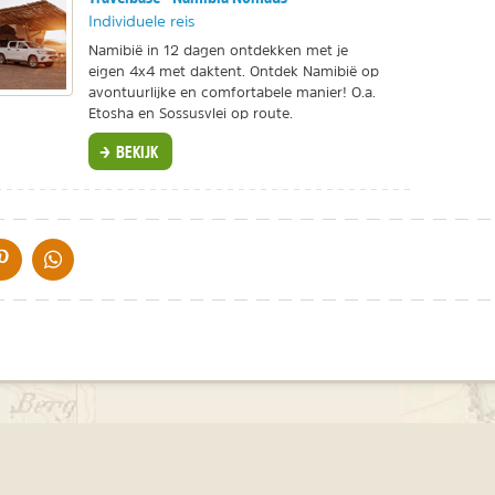
Individuele reis
Namibië in 12 dagen ontdekken met je
eigen 4x4 met daktent. Ontdek Namibië op
avontuurlijke en comfortabele manier! O.a.
Etosha en Sossusvlei op route.
BEKIJK
IA DE MAIL
DELEN OP PINTEREST
DELEN OP WHATSAPP