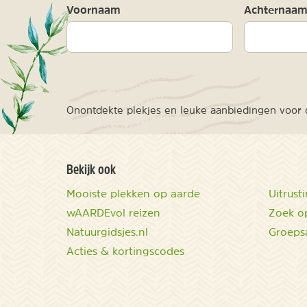
Voornaam
Achternaa
Onontdekte plekjes en leuke aanbiedingen voor o
Bekijk ook
Mooiste plekken op aarde
Uitrust
wAARDEvol reizen
Zoek op
Natuurgidsjes.nl
Groeps
Acties & kortingscodes