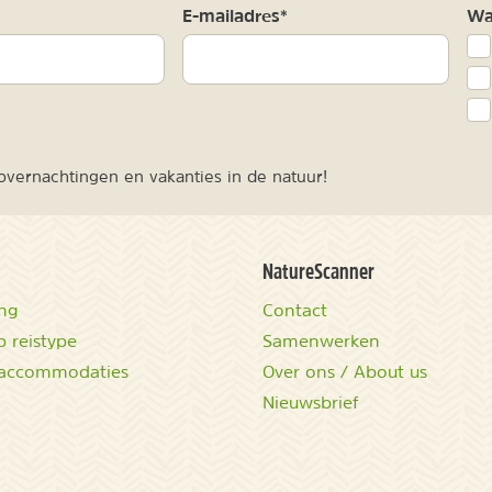
m
E-mailadres*
Waa
vernachtingen en vakanties in de natuur!
NatureScanner
ing
Contact
 reistype
Samenwerken
accommodaties
Over ons / About us
Nieuwsbrief