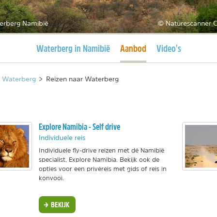
erberg Namibië
© Naturescanner C
Huidige pagina
Huidige pagina
Waterberg in Namibië
Aanbod
Video's
Waterberg
>
Reizen naar Waterberg
Explore Namibia - Self drive
Individuele reis
Individuele fly-drive reizen met dé Namibië
specialist, Explore Namibia. Bekijk ook de
opties voor een privéreis met gids of reis in
konvooi.
BEKIJK