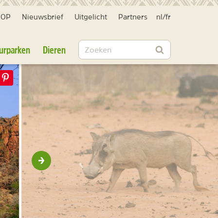
HOP
Nieuwsbrief
Uitgelicht
Partners
nl
/
fr
Zoeken
urparken
Dieren
Zoeken
Volgende