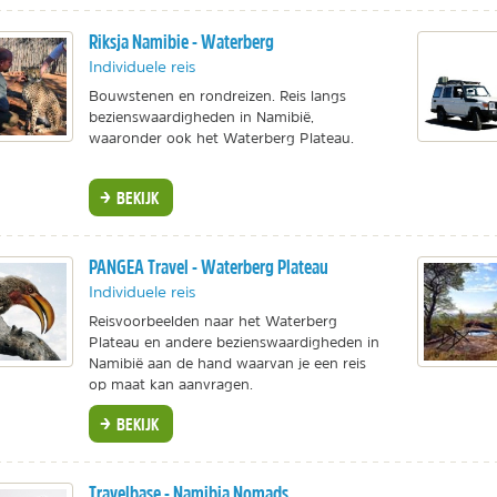
Riksja Namibie - Waterberg
Individuele reis
Bouwstenen en rondreizen. Reis langs
bezienswaardigheden in Namibië,
waaronder ook het Waterberg Plateau.
BEKIJK
PANGEA Travel - Waterberg Plateau
Individuele reis
Reisvoorbeelden naar het Waterberg
Plateau en andere bezienswaardigheden in
Namibië aan de hand waarvan je een reis
op maat kan aanvragen.
BEKIJK
Travelbase - Namibia Nomads