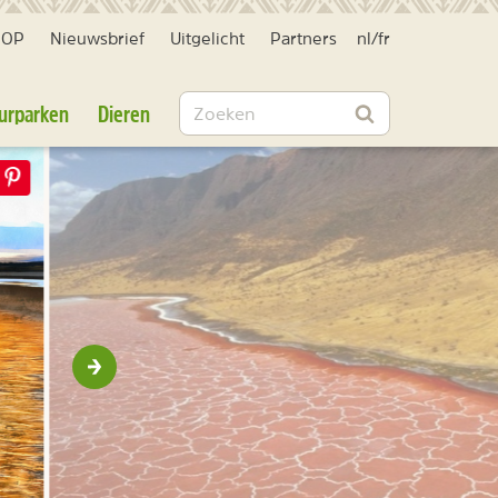
HOP
Nieuwsbrief
Uitgelicht
Partners
nl
/
fr
Zoeken
urparken
Dieren
Zoeken
Volgende