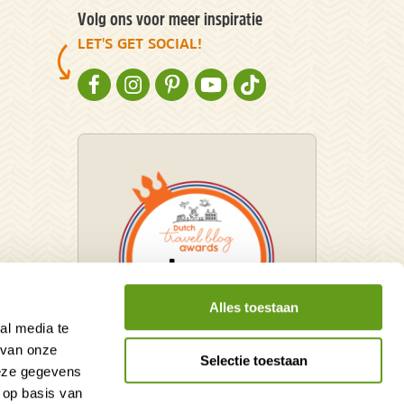
Volg ons voor meer inspiratie
LET'S GET SOCIAL!
NATURESCANNER OP FACEBOOK
NATURESCANNER OP INSTAGRAM
NATURESCANNER OP PINTEREST
NATURESCANNER OP YOUTUBE
NATURESCANNER OP TIKT
Alles toestaan
al media te
 van onze
Selectie toestaan
deze gegevens
Winnaar Dutch Travel Blog
 op basis van
Awards