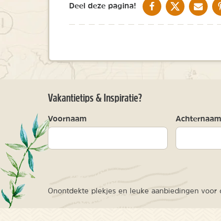
DELEN OP FACEBOOK
DELEN OP X
DELEN V
Deel deze pagina!
Vakantietips & Inspiratie?
Voornaam
Achternaa
Onontdekte plekjes en leuke aanbiedingen voor o