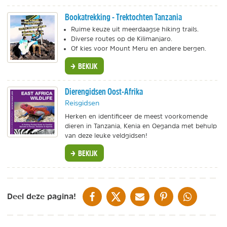
Bookatrekking - Trektochten Tanzania
Ruime keuze uit meerdaagse hiking trails.
Diverse routes op de Kilimanjaro.
Of kies voor Mount Meru en andere bergen.
BEKIJK
Dierengidsen Oost-Afrika
Reisgidsen
Herken en identificeer de meest voorkomende
dieren in Tanzania, Kenia en Oeganda met behulp
van deze leuke veldgidsen!
BEKIJK
DELEN OP FACEBOOK
DELEN OP X
DELEN VIA DE MAIL
DELEN OP PINTEREST
DELEN OP WH
Deel deze pagina!