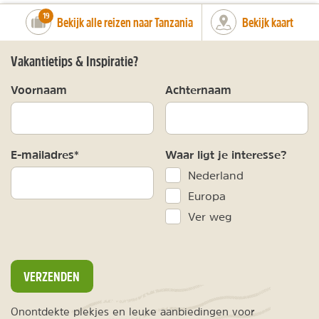
number_of_trips:
19
Bekijk alle reizen naar Tanzania
Bekijk kaart
Vakantietips & Inspiratie?
Voornaam
Achternaam
E-mailadres*
Waar ligt je interesse?
Nederland
Europa
Ver weg
VERZENDEN
Onontdekte plekjes en leuke aanbiedingen voor