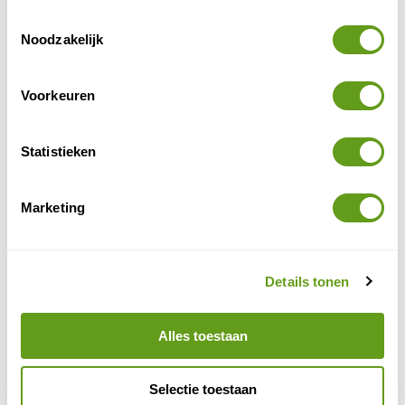
Koning Aap biedt een aantal prachtige
Toestemmingsselectie
groepsreizen langs de parken van Tanzania én
Noodzakelijk
Kenia. Twee landen in één reis.
Voorkeuren
BEKIJK
All for Nature Travel - Off the beaten track
Statistieken
Individuele reis
Ontdek de onbekende plekken van Tanzania
Marketing
tijdens deze 15-daagse reis. O.a. Ruaha & Katavi
NP en chimpansees kijken in Mahale Mountains
NP.
BEKIJK
Details tonen
Fox - Tanzania & Zanzibar
Alles toestaan
Individuele reis
Geweldige combi van safari en strand.
Bezoek 4 nationale parken.
Selectie toestaan
Alle gamedrives inbegrepen met