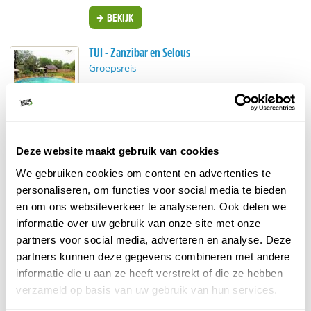
BEKIJK
TUI - Zanzibar en Selous
Groepsreis
Op reis naar het grootste wildpark in Oost-Afrika.
Off-road game drives, wandelen en boottocht. En
dan ook nog een verblijf op Zanzibar.
BEKIJK
Deze website maakt gebruik van cookies
Riksja Travel - Maak kennis met de Masai
We gebruiken cookies om content en advertenties te
Individuele reis
personaliseren, om functies voor social media te bieden
en om ons websiteverkeer te analyseren. Ook delen we
Duurzaam reizen, dat betekent ook contact met
de lokale bevolking. Overnachten doe je in een
informatie over uw gebruik van onze site met onze
ecolodge.
partners voor social media, adverteren en analyse. Deze
BEKIJK
partners kunnen deze gegevens combineren met andere
informatie die u aan ze heeft verstrekt of die ze hebben
verzameld op basis van uw gebruik van hun services.
Koning Aap - Groepsreizen Tanzania & Kenia
Groepsreis