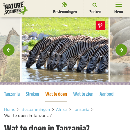
Ga
naar
Bestemmingen
Zoeken
Menu
content
Bestemmingen
Zebra's
Overnachten
Activiteiten
rige
Vol
Natuurparken
Dieren
DEALS
SHOP
Huidige pagina
Huidige pagina
Tanzania
Streken
Wat te doen
Wat te zien
Aanbod
Nieuwsbrief
Uitgelicht
Partners
/
nl
fr
Home
>
Bestemmingen
>
Afrika
>
Tanzania
>
Wat te doen in Tanzania?
Wat te doen in Tanzania?