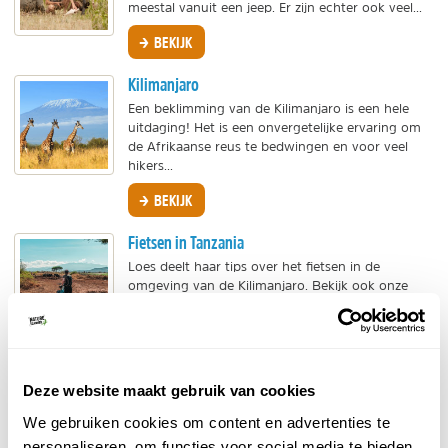
meestal vanuit een jeep. Er zijn echter ook veel...
BEKIJK
Kilimanjaro
Een beklimming van de Kilimanjaro is een hele
uitdaging! Het is een onvergetelijke ervaring om
de Afrikaanse reus te bedwingen en voor veel
hikers...
BEKIJK
Fietsen in Tanzania
Loes deelt haar tips over het fietsen in de
omgeving van de Kilimanjaro. Bekijk ook onze
overige tips voor een fietsvakantie in Tanzania.
BEKIJK
wAARDEvol reizen in Tanzania
Deze website maakt gebruik van cookies
Maak jouw reis naar Tanzania extra betekenisvol
We gebruiken cookies om content en advertenties te
door deel te nemen aan duurzame projecten.
personaliseren, om functies voor social media te bieden
Steun lokale gemeenschappen, leer van de Masai