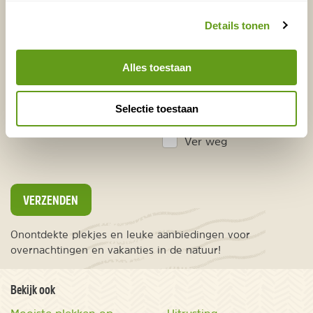
Voornaam
Achternaam
Details tonen
Alles toestaan
E-mailadres*
Waar ligt je interesse?
Nederland
Selectie toestaan
Europa
Ver weg
VERZENDEN
Onontdekte plekjes en leuke aanbiedingen voor
overnachtingen en vakanties in de natuur!
Bekijk ook