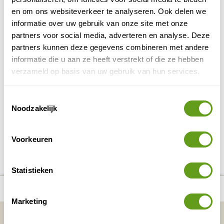
en...
en om ons websiteverkeer te analyseren. Ook delen we
informatie over uw gebruik van onze site met onze
BEKIJK
partners voor social media, adverteren en analyse. Deze
Tanzania Nomads
partners kunnen deze gegevens combineren met andere
informatie die u aan ze heeft verstrekt of die ze hebben
Zin in een bijzondere safari-roadtrip? Met
Tanzania Nomads van Travelbase trek je in je
verzameld op basis van uw gebruik van hun services.
eigen 4x4 door de savanne, van de Serengeti tot
de Ngorongoro...
Toestemmingsselectie
BEKIJK
Noodzakelijk
Voorkeuren
DELEN OP FACEBOOK
DELEN OP X
DELEN VIA DE MAIL
DELEN OP PINTEREST
DELEN OP WH
Deel deze pagina!
Statistieken
number_of_trips:
19
Bekijk alle reizen naar Tanzania
Bekijk kaart
Marketing
Vakantietips & Inspiratie?