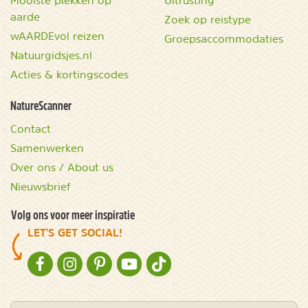
Mooiste plekken op
Uitrusting
aarde
Zoek op reistype
wAARDEvol reizen
Groepsaccommodaties
Natuurgidsjes.nl
Acties & kortingscodes
NatureScanner
Contact
Samenwerken
Over ons / About us
Nieuwsbrief
Volg ons voor meer inspiratie
LET'S GET SOCIAL!
NATURESCANNER OP FACEBOOK
NATURESCANNER OP INSTAGRAM
NATURESCANNER OP PINTEREST
NATURESCANNER OP YOUTUBE
NATURESCANNER OP TIKTOK