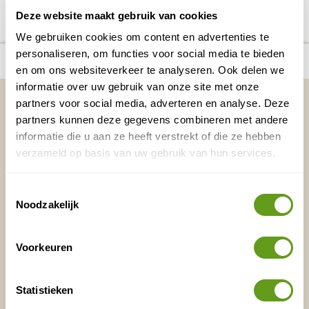
Deze website maakt gebruik van cookies
We gebruiken cookies om content en advertenties te
personaliseren, om functies voor social media te bieden
number_of_trips:
5
Bekijk alle reizen naar Keoladeo
Bekijk kaart
en om ons websiteverkeer te analyseren. Ook delen we
informatie over uw gebruik van onze site met onze
Vakantietips & Inspiratie?
partners voor social media, adverteren en analyse. Deze
partners kunnen deze gegevens combineren met andere
Voornaam
Achternaam
informatie die u aan ze heeft verstrekt of die ze hebben
verzameld op basis van uw gebruik van hun services.
E-mailadres*
Waar ligt je interesse?
Toestemmingsselectie
Noodzakelijk
Nederland
Europa
Voorkeuren
Ver weg
Statistieken
VERZENDEN