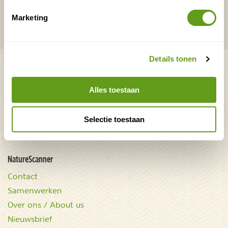
Marketing
Onontdekte plekjes en leuke aanbiedingen voor
overnachtingen en vakanties in de natuur!
Details tonen
Bekijk ook
Mooiste plekken op
Uitrusting
Alles toestaan
aarde
Zoek op reistype
wAARDEvol reizen
Groepsaccommodaties
Selectie toestaan
Natuurgidsjes.nl
Acties & kortingscodes
NatureScanner
Contact
Samenwerken
Over ons / About us
Nieuwsbrief