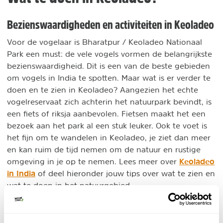
Bezienswaardigheden en activiteiten in Keoladeo
Voor de vogelaar is Bharatpur / Keoladeo Nationaal
Park een must: de vele vogels vormen de belangrijkste
bezienswaardigheid. Dit is een van de beste gebieden
om vogels in India te spotten. Maar wat is er verder te
doen en te zien in Keoladeo? Aangezien het echte
vogelreservaat zich achterin het natuurpark bevindt, is
een fiets of riksja aanbevolen. Fietsen maakt het een
bezoek aan het park al een stuk leuker. Ook te voet is
het fijn om te wandelen in Keoladeo, je ziet dan meer
en kan ruim de tijd nemen om de natuur en rustige
Keoladeo
omgeving in je op te nemen. Lees meer over
in India
of deel hieronder jouw tips over wat te zien en
wat te doen in het natuurgebied.
DELEN OP FACEBOOK
DELEN OP X
DELEN VIA DE MAIL
DELEN OP PINTEREST
DELEN OP WH
Deel deze pagina!