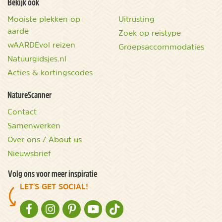
Bekijk ook
Mooiste plekken op
Uitrusting
aarde
Zoek op reistype
wAARDEvol reizen
Groepsaccommodaties
Natuurgidsjes.nl
Acties & kortingscodes
NatureScanner
Contact
Samenwerken
Over ons / About us
Nieuwsbrief
Volg ons voor meer inspiratie
LET'S GET SOCIAL!
NATURESCANNER OP FACEBOOK
NATURESCANNER OP INSTAGRAM
NATURESCANNER OP PINTEREST
NATURESCANNER OP YOUTUBE
NATURESCANNER OP TIKTOK