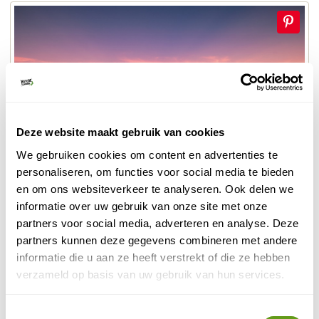
Deze website maakt gebruik van cookies
We gebruiken cookies om content en advertenties te
personaliseren, om functies voor social media te bieden
en om ons websiteverkeer te analyseren. Ook delen we
informatie over uw gebruik van onze site met onze
Vulkaan Lombok
partners voor social media, adverteren en analyse. Deze
partners kunnen deze gegevens combineren met andere
Diverse kleuren contrasteren speels met elkaar en
informatie die u aan ze heeft verstrekt of die ze hebben
zorgen voor een spectaculaire natuur. Daal te voet af
verzameld op basis van uw gebruik van hun services.
naar het blauwgroene kratermeer en ontspan in
warmwaterbronnen.
Toestemmingsselectie