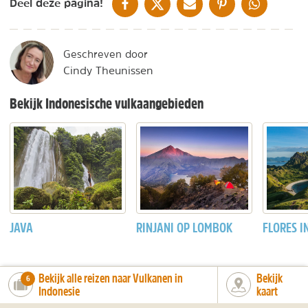
DELEN OP FACEBOOK
DELEN OP X
DELEN VIA DE MAIL
DELEN OP PINTEREST
DELEN OP WH
Deel deze pagina!
Geschreven door
Cindy Theunissen
Bekijk Indonesische vulkaangebieden
JAVA
RINJANI OP LOMBOK
FLORES I
Bekijk alle reizen naar Vulkanen in
Bekijk
number_of_trips:
6
Indonesie
kaart