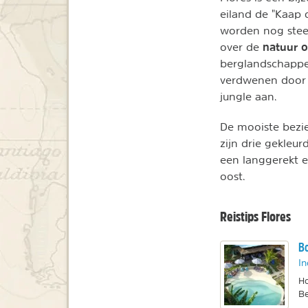
eiland de "Kaap 
worden nog stee
natuur o
over de
berglandschappe
verdwenen door o
jungle aan.
De mooiste bezie
zijn drie gekleu
een langgerekt e
oost.
Reistips Flores
Bo
In
Ho
Be