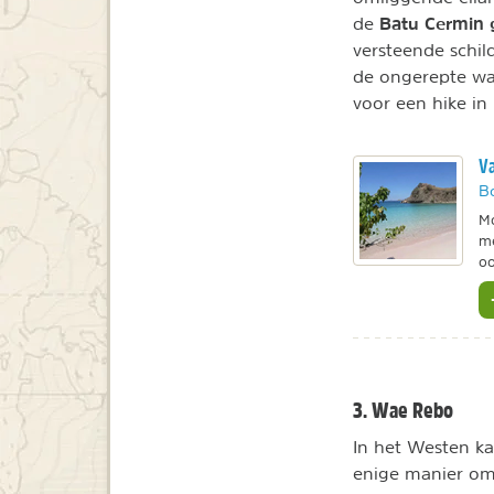
Batu Cermin 
de
versteende schil
de ongerepte wa
voor een hike in
Va
B
Mo
me
oo
3. Wae Rebo
In het Westen ka
enige manier om 