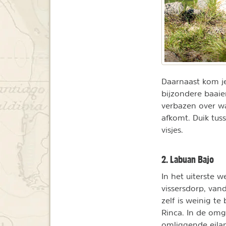
Daarnaast kom je
bijzondere baaie
verbazen over wa
afkomt. Duik tus
visjes.
2. Labuan Bajo
In het uiterste w
vissersdorp, van
zelf is weinig t
Rinca. In de om
omliggende eila