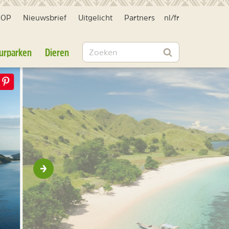
HOP
Nieuwsbrief
Uitgelicht
Partners
nl
/
fr
Zoeken
urparken
Dieren
Zoeken
Volgende