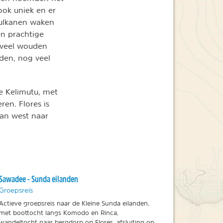
ook uniek en er
vulkanen waken
en prachtige
 veel wouden
den, nog veel
e Kelimutu, met
en. Flores is
van west naar
Sawadee - Sunda eilanden
Groepsreis
Actieve groepsreis naar de Kleine Sunda eilanden,
met boottocht langs Komodo en Rinca,
wandeltocht naar bergdorp op Flores, afsluiting op