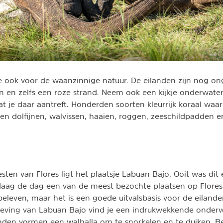
 ook voor de waanzinnige natuur. De eilanden zijn nog on
n en zelfs een roze strand. Neem ook een kijkje onderwater 
t je daar aantreft. Honderden soorten kleurrijk koraal waar 
sen dolfijnen, walvissen, haaien, roggen, zeeschildpadden 
esten van Flores ligt het plaatsje Labuan Bajo. Ooit was dit 
daag de dag een van de meest bezochte plaatsen op Flores. 
e beleven, maar het is een goede uitvalsbasis voor de eila
geving van Labuan Bajo vind je een indrukwekkende onder
nden vormen een walhalla om te snorkelen en te duiken. B