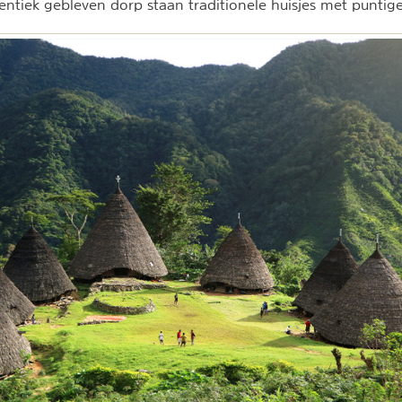
hentiek gebleven dorp staan traditionele huisjes met puntig