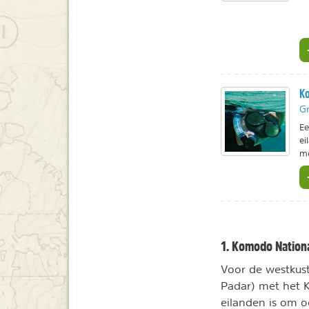
Ko
Gr
Ee
ei
me
1. Komodo Nation
Voor de westkus
Padar) met het 
eilanden is om 