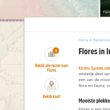
Flor
Home
>
Bestemmi
Flores in 
number_of_trips:
5
Bekijk alle reizen naar
Kleine Sunda ei
Flores
oostelijk deel v
een van de mooi
flora en fauna, 
Bekijk kaart
Mooiste plekke
Flores is een bi