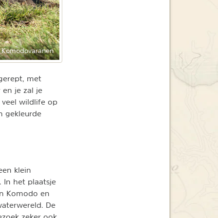
Komodovaranen
gerept, met
en je zal je
veel wildlife op
en gekleurde
een klein
In het plaatsje
nden Komodo en
waterwereld. De
ezoek zeker ook