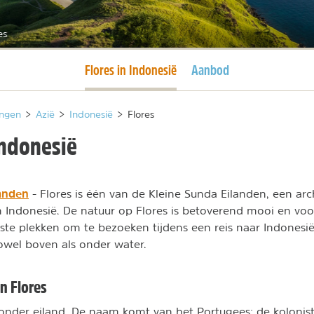
es
Huidige pagina
Flores in Indonesië
Aanbod
ngen
>
Azië
>
Indonesië
>
Flores
Indonesië
landen
- Flores is één van de Kleine Sunda Eilanden, een arc
an Indonesië. De natuur op Flores is betoverend mooi en voor
ste plekken om te bezoeken tijdens een reis naar Indones
zowel boven als onder water.
n Flores
jzonder eiland. De naam komt van het Portugees; de kolon