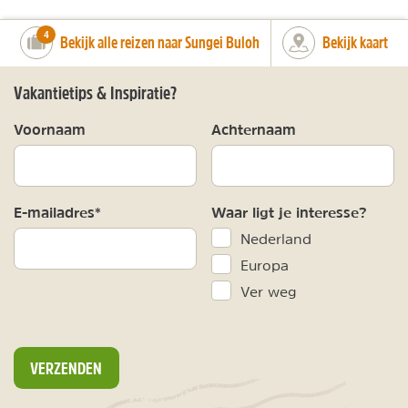
number_of_trips:
4
Bekijk alle reizen naar Sungei Buloh
Bekijk kaart
Vakantietips & Inspiratie?
Voornaam
Achternaam
E-mailadres*
Waar ligt je interesse?
Nederland
Europa
Ver weg
VERZENDEN