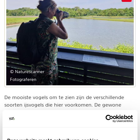
© Naturescanner
Fotograferen
De mooiste vogels om te zien zijn de verschillende
soorten ijsvogels die hier voorkomen. De gewone
ijsvogel (common kingfisher), de smyrna-ijsvogel (die ik
eerder ook al in Sri Lanka en Thailand zag) en de
bijzondere witkraagijsvogel. Wat een kleuren!