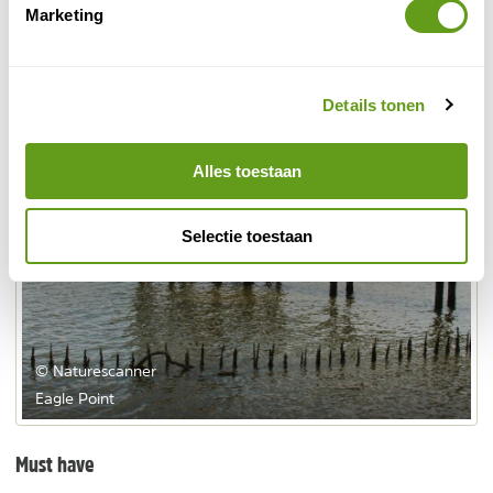
de Kranji Way zit ook een nest, dus check daar ook
Marketing
eens of je de roofvogel kunt zien!
Details tonen
Alles toestaan
Selectie toestaan
© Naturescanner
Eagle Point
Must have