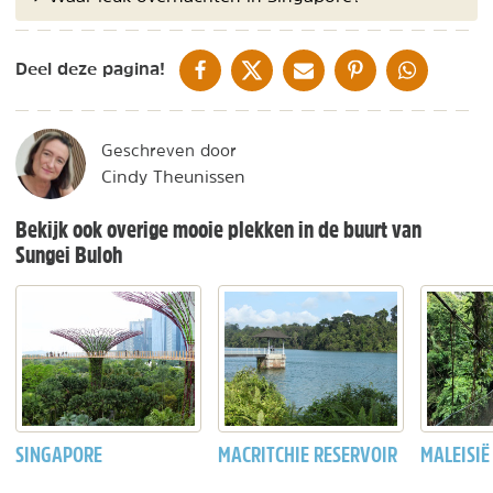
DELEN OP FACEBOOK
DELEN OP X
DELEN VIA DE MAIL
DELEN OP PINTEREST
DELEN OP WH
Deel deze pagina!
Geschreven door
Cindy Theunissen
Bekijk ook overige mooie plekken in de buurt van
Sungei Buloh
SINGAPORE
MACRITCHIE RESERVOIR
MALEISIË