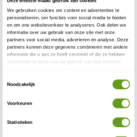
Deze website maakt gebruik van cookies
We gebruiken cookies om content en advertenties te
personaliseren, om functies voor social media te bieden
en om ons websiteverkeer te analyseren. Ook delen we
informatie over uw gebruik van onze site met onze
partners voor social media, adverteren en analyse. Deze
partners kunnen deze gegevens combineren met andere
informatie die u aan ze heeft verstrekt of die ze hebben
verzameld op basis van uw gebruik van hun services.
Toestemmingsselectie
© Gids Richard
Noodzakelijk
witkraagijsvogel
Voorkeuren
Een andere bijzondere bewoner is de witbuikzeearend
Eagle point
die hier voorkomt.
is de beste plek om
arenden te zien. Terwijl de wolkenkrabbers van Maleisië
Statistieken
de skyline bepalen, zweeft de majestueuze vogel om
ons heen. In de boom naast het bezoekerscentrum aan