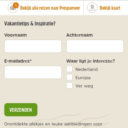
number_of_trips:
5
Bekijk alle reizen naar Prespameer
Bekijk kaart
Vakantietips & Inspiratie?
Voornaam
Achternaam
E-mailadres*
Waar ligt je interesse?
Nederland
Europa
Ver weg
VERZENDEN
Onontdekte plekjes en leuke aanbiedingen voor