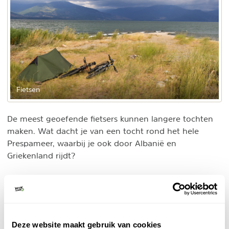
Fietsen
De meest geoefende fietsers kunnen langere tochten
maken. Wat dacht je van een tocht rond het hele
Prespameer, waarbij je ook door Albanië en
Griekenland rijdt?
3. Food tours en kooklessen
De keuken van Noord-Macedonië baseert zich vooral
op verse lokale producten. Door haar geïsoleerde
ligging zijn hier nog vele zelfvoorzienende
Deze website maakt gebruik van cookies