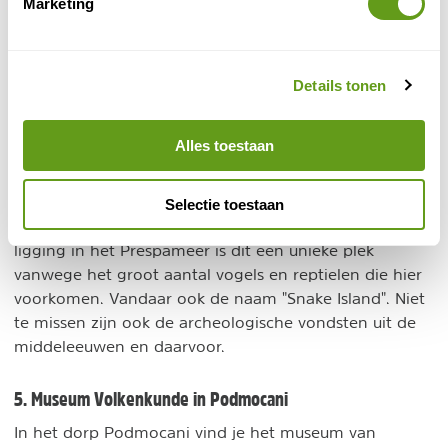
Marketing
koks, die de lekkerste gerechten uit de pan toveren. Je
maakt kennis met de authentieke bereiding, maar ook
met de levensstijl van de mensen en hun dagelijkse
Details tonen
gebruiken.
4. Boottocht naar Slangeneiland
Alles toestaan
Het rotsachtig eiland Golem Grad is het enige eiland
van Noord-Macedonië. Het maakt ook deel uit van het
Selectie toestaan
Galicica nationaal park. Buiten de adembenemende
ligging in het Prespameer is dit een unieke plek
vanwege het groot aantal vogels en reptielen die hier
voorkomen. Vandaar ook de naam "Snake Island". Niet
te missen zijn ook de archeologische vondsten uit de
middeleeuwen en daarvoor.
5. Museum Volkenkunde in Podmocani
In het dorp Podmocani vind je het museum van