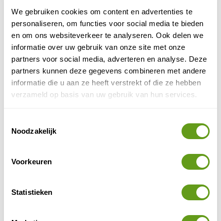
gemeenschappen die het land verbouwen. Hierdoor
We gebruiken cookies om content en advertenties te
gaan traditionele gerechten over van generatie op
personaliseren, om functies voor social media te bieden
generatie.
en om ons websiteverkeer te analyseren. Ook delen we
informatie over uw gebruik van onze site met onze
partners voor social media, adverteren en analyse. Deze
partners kunnen deze gegevens combineren met andere
informatie die u aan ze heeft verstrekt of die ze hebben
verzameld op basis van uw gebruik van hun services.
Toestemmingsselectie
Noodzakelijk
Voorkeuren
Lokaal gerecht
Statistieken
Voor foodies gaat niets boven een kookles van lokale