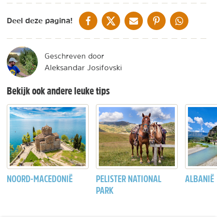
DELEN OP FACEBOOK
DELEN OP X
DELEN VIA DE MAIL
DELEN OP PINTEREST
DELEN OP WH
Deel deze pagina!
Geschreven door
Aleksandar Josifovski
Bekijk ook andere leuke tips
NOORD-MACEDONIË
PELISTER NATIONAL
ALBANIË
PARK