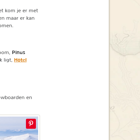
eet kom je er met
gen maar er kan
komen.
Pinus
boom,
Hotel
k ligt,
snowboarden en