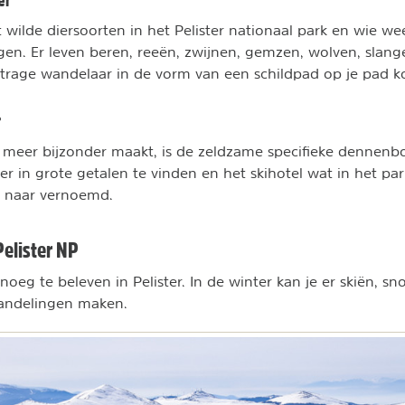
t wilde diersoorten in het Pelister nationaal park en wie w
gen. Er leven beren, reeën, zwijnen, gemzen, wolven, slan
trage wandelaar in de vorm van een schildpad op je pad 
r
g meer bijzonder maakt, is de zeldzame specifieke dennen
ier in grote getalen te vinden en het skihotel wat in het par
lfs naar vernoemd.
Pelister NP
enoeg te beleven in Pelister. In de winter kan je er skiën, 
ndelingen maken.