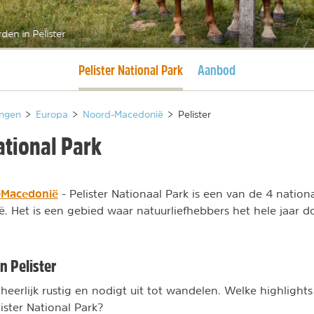
den in Pelister
Huidige pagina
Pelister National Park
Aanbod
ngen
>
Europa
>
Noord-Macedonië
>
Pelister
ational Park
-Macedonië
- Pelister Nationaal Park is een van de 4 nation
 Het is een gebied waar natuurliefhebbers het hele jaar d
n Pelister
 heerlijk rustig en nodigt uit tot wandelen. Welke highlights 
ister National Park?