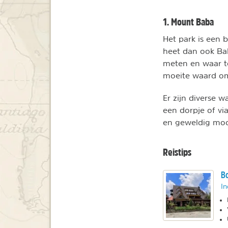
1. Mount Baba
Het park is een 
heet dan ook Bab
meten en waar te
moeite waard om
Er zijn diverse w
een dorpje of vi
en geweldig moo
Reistips
Bo
In