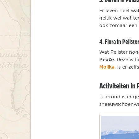
Er leven heel wa
geluk wel wat te
ook zomaar een 
4. Flora in Peliste
Wat Pelister no
Peuce
. Deze is h
Molika
, is er ze
Activiteiten in 
Jaarrond is er g
sneeuwschoenwa