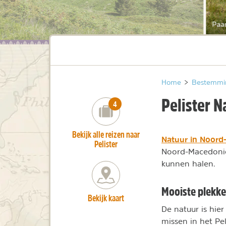
Paar
Home
>
Bestemmi
Pelister N
number_of_trips:
4
Bekijk alle reizen naar
Natuur in Noord
Pelister
Noord-Macedonië.
kunnen halen.
Mooiste plekke
Bekijk kaart
De natuur is hier
missen in het Pel