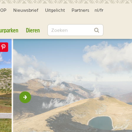
HOP
Nieuwsbrief
Uitgelicht
Partners
nl
/
fr
Zoeken
urparken
Dieren
Zoeken
Volgende