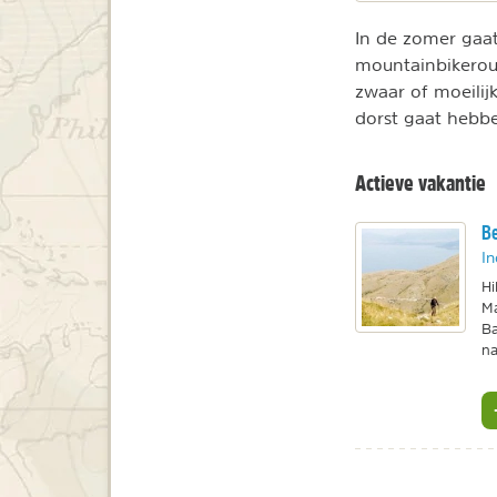
In de zomer gaat
mountainbikerout
zwaar of moeilijk
dorst gaat hebbe
Actieve vakantie
Be
In
Hi
Ma
Ba
na