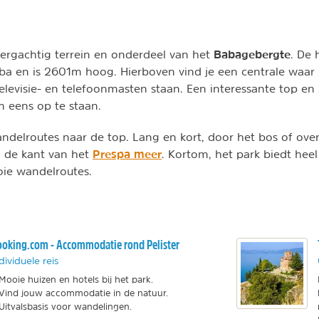
Babagebergte
bergachtig terrein en onderdeel van het
. De 
a en is 2601m hoog. Hierboven vind je een centrale waar 
levisie- en telefoonmasten staan. Een interessante top en 
 eens op te staan.
andelroutes naar de top. Lang en kort, door het bos of over
Prespa meer
a de kant van het
. Kortom, het park biedt heel
ie wandelroutes.
oking.com - Accommodatie rond Pelister
dividuele reis
Mooie huizen en hotels bij het park.
Vind jouw accommodatie in de natuur.
Uitvalsbasis voor wandelingen.