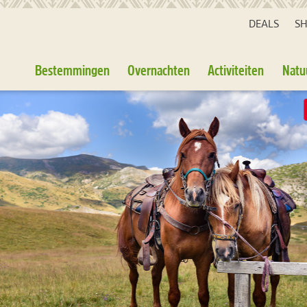
DEALS
S
Bestemmingen
Overnachten
Activiteiten
Natu