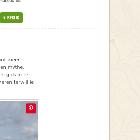
Macedonië.
BEKIJK
root meer’
 een mythe.
en gids in te
ren terwijl je