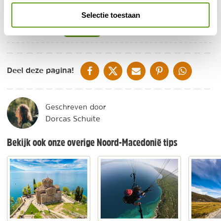
vergoeding eigen risico en gratis annuleren.
Selectie toestaan
BEKIJK
DELEN OP FACEBOOK
DELEN OP X
DELEN VIA DE MAIL
DELEN OP PINTEREST
DELEN OP WH
Deel deze pagina!
Geschreven door
Dorcas Schuite
Bekijk ook onze overige Noord-Macedonië tips