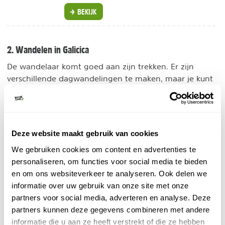
BEKIJK
2. Wandelen in Galicica
De wandelaar komt goed aan zijn trekken. Er zijn
verschillende dagwandelingen te maken, maar je kunt
ook een meerdaagse hiking tocht maken. Overnachten
is mogelijk in het park of in één van de pittoreske
dorpjes, direct gelegen aan het Galicica nationaal park.
Deze website maakt gebruik van cookies
3. Magaro
We gebruiken cookies om content en advertenties te
mooiste plekken in Galicica
Wat zijn de
? Het letterlijke
personaliseren, om functies voor social media te bieden
Magaro
en figuurlijke hoogtepunt is
. Met zijn 2.240
en om ons websiteverkeer te analyseren. Ook delen we
meter is dit de hoogste berg van het park. Als je hier
informatie over uw gebruik van onze site met onze
boven staat ben je bijna in Albanië en geniet je van
partners voor social media, adverteren en analyse. Deze
een spectaculair uitzicht over het park, Lake Ohrid en
partners kunnen deze gegevens combineren met andere
Lake Prespa.
informatie die u aan ze heeft verstrekt of die ze hebben