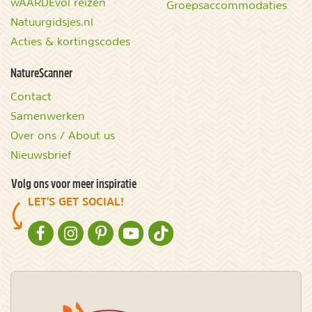
wAARDEvol reizen
Groepsaccommodaties
Natuurgidsjes.nl
Acties & kortingscodes
NatureScanner
Contact
Samenwerken
Over ons / About us
Nieuwsbrief
Volg ons voor meer inspiratie
LET'S GET SOCIAL!
NATURESCANNER OP FACEBOOK
NATURESCANNER OP INSTAGRAM
NATURESCANNER OP PINTEREST
NATURESCANNER OP YOUTUBE
NATURESCANNER OP TIKTOK