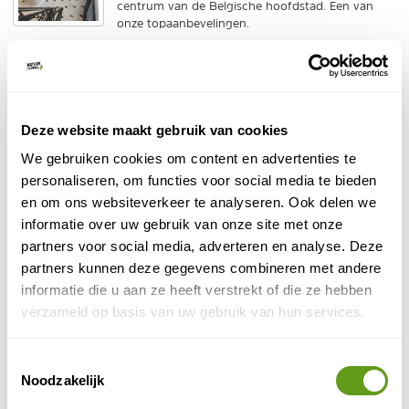
centrum van de Belgische hoofdstad. Een van
onze topaanbevelingen.
BEKIJK
Booking.com - B&B Villa 36
Deze website maakt gebruik van cookies
Individuele reis
We gebruiken cookies om content en advertenties te
Bed and Breakfast in herenhuis in het centrum.
personaliseren, om functies voor social media te bieden
Eigentijds ingericht en heerlijk ontbijt.
en om ons websiteverkeer te analyseren. Ook delen we
BEKIJK
informatie over uw gebruik van onze site met onze
partners voor social media, adverteren en analyse. Deze
Booking.com - Hotel Amigo 5*
partners kunnen deze gegevens combineren met andere
Individuele reis
informatie die u aan ze heeft verstrekt of die ze hebben
5-sterrenaccommodatie op de hoek van de Grote
verzameld op basis van uw gebruik van hun services.
Markt. Modern ingericht en met een bekroond
restaurant.
Toestemmingsselectie
BEKIJK
Noodzakelijk